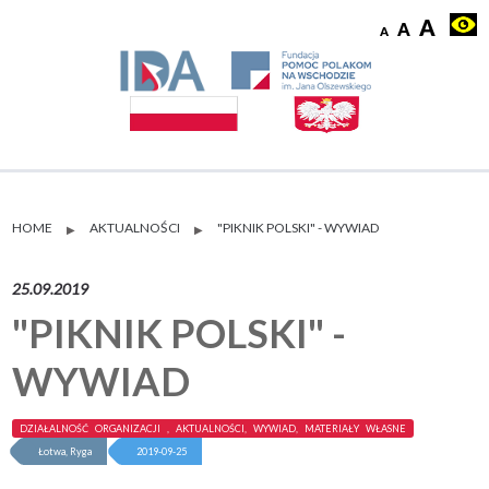
HOME
AKTUALNOŚCI
"PIKNIK POLSKI" - WYWIAD
▶
▶
25.09.2019
"PIKNIK POLSKI" -
WYWIAD
DZIAŁALNOŚĆ ORGANIZACJI , AKTUALNOŚCI, WYWIAD, MATERIAŁY WŁASNE
Łotwa, Ryga
2019-09-25