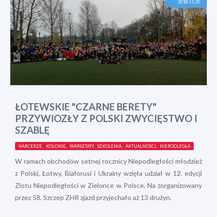
2018-11-20
ŁOTEWSKIE "CZARNE BERETY"
PRZYWIOZŁY Z POLSKI ZWYCIĘSTWO I
SZABLĘ
HARCERZE, KOLONIE, WARSZTATY, SZKOLENIA, AKTUALNOŚCI, NIEPODLEGŁA
W ramach obchodów setnej rocznicy Niepodległości młodzież
z Polski, Łotwy, Białorusi i Ukrainy wzięła udział w 12. edycji
Zlotu Niepodległości w Zielonce w Polsce. Na zorganizowany
przez 58. Szczep ZHR zjazd przyjechało aż 13 drużyn.