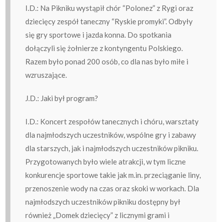
I.D.: Na Pikniku wystąpił chór “Polonez” z Rygi oraz
dziecięcy zespół taneczny “Ryskie promyki”. Odbyły
się gry sportowe i jazda konna. Do spotkania
dołączyli się żołnierze z kontyngentu Polskiego.
Razem było ponad 200 osób, co dla nas było miłe i
wzruszające.
J.D.: Jaki był program?
I.D.: Koncert zespołów tanecznych i chóru, warsztaty
dla najmłodszych uczestników, wspólne gry i zabawy
dla starszych, jak i najmłodszych uczestników pikniku.
Przygotowanych było wiele atrakcji, w tym liczne
konkurencje sportowe takie jak m.in. przeciąganie liny,
przenoszenie wody na czas oraz skoki w workach. Dla
najmłodszych uczestników pikniku dostępny był
również „Domek dziecięcy” z licznymi grami i