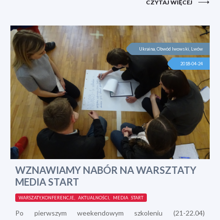
CZYTAJ WIĘCEJ
Ukraina, Obwód lwowski, Lwów
2018-04-24
WZNAWIAMY NABÓR NA WARSZTATY
MEDIA START
WARSZATY,KONFERENCJE, AKTUALNOŚCI, MEDIA START
Po pierwszym weekendowym szkoleniu (21-22.04)