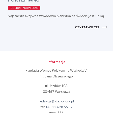
FELIETON, AKTUALNOŚCI
Najstarsza aktywna zawodowo pianistka na świecie jest Polką.
CZYTAJ WIĘCEJ
Informacje
Fundacja „Pomoc Polakom na Wschodzie”
im. Jana Olszewskiego
ul. Jazdów 10A
00-467 Warszawa
redakcja@ida.pol.org.pl
tel:
+48 22 628 55 57
wew. 116