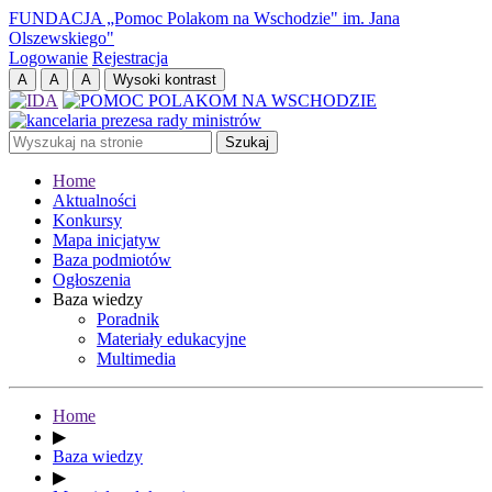
FUNDACJA „Pomoc Polakom na Wschodzie" im. Jana
Olszewskiego"
Logowanie
Rejestracja
Home
Aktualności
Konkursy
Mapa inicjatyw
Baza podmiotów
Ogłoszenia
Baza wiedzy
Poradnik
Materiały edukacyjne
Multimedia
Home
▶
Baza wiedzy
▶