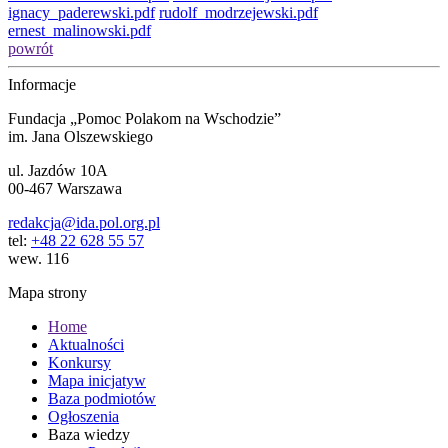
ignacy_paderewski.pdf
rudolf_modrzejewski.pdf
ernest_malinowski.pdf
powrót
Informacje
Fundacja „Pomoc Polakom na Wschodzie”
im. Jana Olszewskiego
ul. Jazdów 10A
00-467 Warszawa
redakcja@ida.pol.org.pl
tel:
+48 22 628 55 57
wew. 116
Mapa strony
Home
Aktualności
Konkursy
Mapa inicjatyw
Baza podmiotów
Ogłoszenia
Baza wiedzy