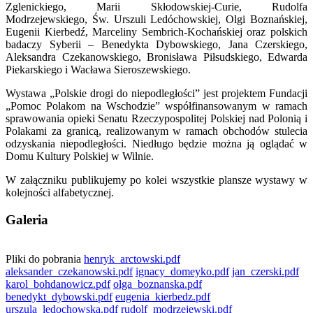
Zglenickiego, Marii Skłodowskiej-Curie, Rudolfa
Modrzejewskiego, Św. Urszuli Ledóchowskiej, Olgi Boznańskiej,
Eugenii Kierbedź, Marceliny Sembrich-Kochańskiej oraz polskich
badaczy Syberii – Benedykta Dybowskiego, Jana Czerskiego,
Aleksandra Czekanowskiego, Bronisława Piłsudskiego, Edwarda
Piekarskiego i Wacława Sieroszewskiego.
Wystawa „Polskie drogi do niepodległości” jest projektem Fundacji
„Pomoc Polakom na Wschodzie” współfinansowanym w ramach
sprawowania opieki Senatu Rzeczypospolitej Polskiej nad Polonią i
Polakami za granicą, realizowanym w ramach obchodów stulecia
odzyskania niepodległości. Niedługo będzie można ją oglądać w
Domu Kultury Polskiej w Wilnie.
W załączniku publikujemy po kolei wszystkie plansze wystawy w
kolejności alfabetycznej.
Galeria
Pliki do pobrania
henryk_arctowski.pdf
aleksander_czekanowski.pdf
ignacy_domeyko.pdf
jan_czerski.pdf
karol_bohdanowicz.pdf
olga_boznanska.pdf
benedykt_dybowski.pdf
eugenia_kierbedz.pdf
urszula_ledochowska.pdf
rudolf_modrzejewski.pdf