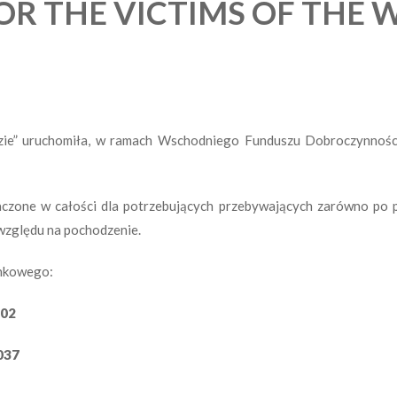
R THE VICTIMS OF THE 
e” uruchomiła, w ramach Wschodniego Funduszu Dobroczynności*,
zone w całości dla potrzebujących przebywających zarówno po pols
względu na pochodzenie.
ankowego:
002
037