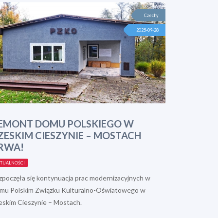
Czechy
2025-09-28
EMONT DOMU POLSKIEGO W
ZESKIM CIESZYNIE – MOSTACH
RWA!
TUALNOŚCI
zpoczęła się kontynuacja prac modernizacyjnych w
mu Polskim Związku Kulturalno-Oświatowego w
eskim Cieszynie – Mostach.