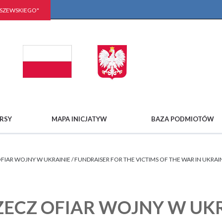
LSZEWSKIEGO"
RSY
MAPA INICJATYW
BAZA PODMIOTÓW
FIAR WOJNY W UKRAINIE / FUNDRAISER FOR THE VICTIMS OF THE WAR IN UKRAI
ZECZ OFIAR WOJNY W UKR