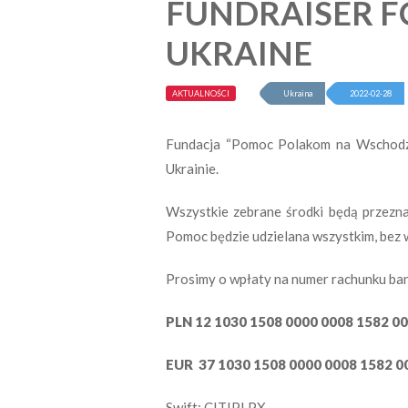
FUNDRAISER FO
UKRAINE
AKTUALNOŚCI
Ukraina
2022-02-28
Fundacja “Pomoc Polakom na Wschodzi
Ukrainie.
Wszystkie zebrane środki będą przeznac
Pomoc będzie udzielana wszystkim, bez 
Prosimy o wpłaty na numer rachunku b
PLN 12 1030 1508 0000 0008 1582 0
EUR 37 1030 1508 0000 0008 1582 0
Swift: CITIPLPX