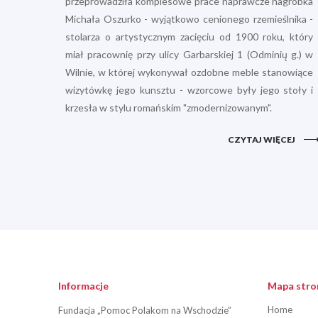
przeprowadziła komplesowe prace naprawcze nagrobka
Michała Oszurko - wyjątkowo cenionego rzemieślnika -
stolarza o artystycznym zacięciu od 1900 roku, który
miał pracownię przy ulicy Garbarskiej 1 (Odminių g.) w
Wilnie, w której wykonywał ozdobne meble stanowiące
wizytówkę jego kunsztu - wzorcowe były jego stoły i
krzesła w stylu romańskim "zmodernizowanym".
CZYTAJ WIĘCEJ
Informacje
Mapa stro
Home
Fundacja „Pomoc Polakom na Wschodzie”