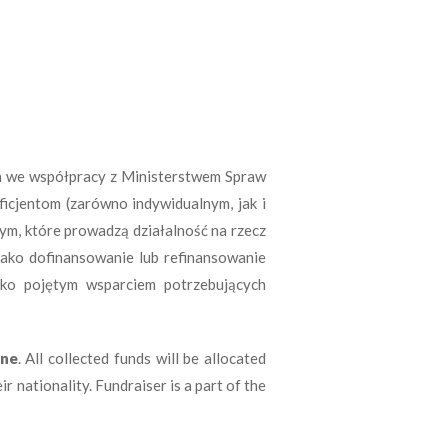
ch we współpracy z Ministerstwem Spraw
cjentom (zarówno indywidualnym, jak i
m, które prowadzą działalność na rzecz
jako dofinansowanie lub refinansowanie
roko pojętym wsparciem potrzebujących
ine
. All collected funds will be allocated
ir nationality. Fundraiser is a part of the