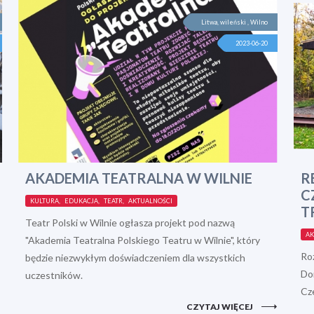
Litwa, wileński , Wilno
2023-06-20
AKADEMIA TEATRALNA W WILNIE
R
C
KULTURA, EDUKACJA, TEATR, AKTUALNOŚCI
T
Teatr Polski w Wilnie ogłasza projekt pod nazwą
AK
"Akademia Teatralna Polskiego Teatru w Wilnie", który
Ro
będzie niezwykłym doświadczeniem dla wszystkich
Do
uczestników.
Cz
CZYTAJ WIĘCEJ