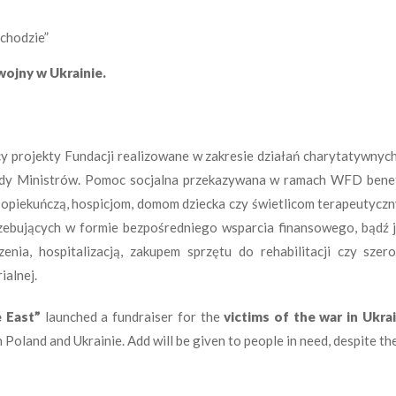
chodzie”
wojny w Ukrainie.
y projekty Fundacji realizowane w zakresie działań charytatywny
ady Ministrów. Pomoc socjalna przekazywana w ramach WFD benefi
piekuńczą, hospicjom, domom dziecka czy świetlicom terapeutyczny
zebujących w formie bezpośredniego wsparcia finansowego, bądź 
enia, hospitalizacją, zakupem sprzętu do rehabilitacji czy sze
ialnej.
e East”
launched a fundraiser for the
victims of the war in Ukra
 Poland and Ukrainie. Add will be given to people in need, despite the