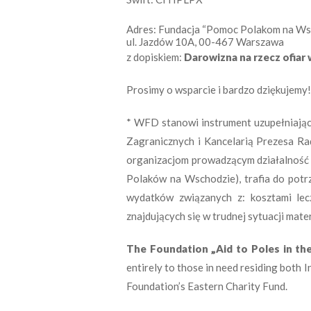
Adres: Fundacja “Pomoc Polakom na Ws
ul. Jazdów 10A, 00-467 Warszawa
z dopiskiem:
Darowizna na rzecz ofiar 
Prosimy o wsparcie i bardzo dziękujemy!
* WFD stanowi instrument uzupełniając
Zagranicznych i Kancelarią Prezesa R
organizacjom prowadzącym działalność o
Polaków na Wschodzie), trafia do potr
wydatków związanych z: kosztami lecz
znajdujących się w trudnej sytuacji mater
The Foundation „Aid to Poles in th
entirely to those in need residing both In
Foundation’s Eastern Charity Fund.