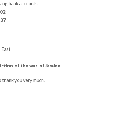
wing bank accounts:
002
037
e East
ctims of the war in Ukraine.
d thank you very much.