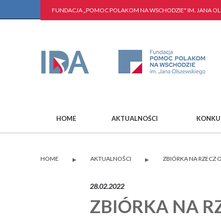
FUNDACJA „POMOC POLAKOM NA WSCHODZIE" IM. JANA O
HOME
AKTUALNOŚCI
KONKU
HOME
AKTUALNOŚCI
ZBIÓRKA NA RZECZ O
▶
▶
28.02.2022
ZBIÓRKA NA R