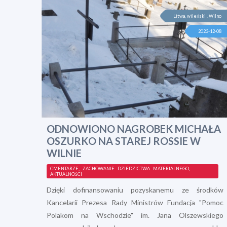
Litwa, wileński , Wilno
2023-12-08
ODNOWIONO NAGROBEK MICHAŁA
OSZURKO NA STAREJ ROSSIE W
WILNIE
CMENTARZE, ZACHOWANIE DZIEDZICTWA MATERIALNEGO,
AKTUALNOŚCI
Dzięki dofinansowaniu pozyskanemu ze środków
Kancelarii Prezesa Rady Ministrów Fundacja "Pomoc
Polakom na Wschodzie" im. Jana Olszewskiego