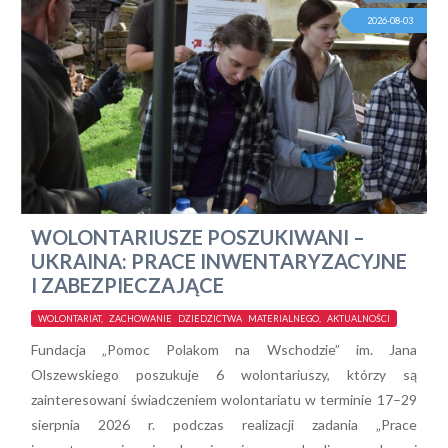
2026-08-03
WOLONTARIUSZE POSZUKIWANI –
UKRAINA: PRACE INWENTARYZACYJNE
I ZABEZPIECZAJĄCE
WOLONTARIAT, ZACHOWANIE DZIEDZICTWA MATERIALNEGO, AKTUALNOŚCI
Fundacja „Pomoc Polakom na Wschodzie” im. Jana
Olszewskiego poszukuje 6 wolontariuszy, którzy są
zainteresowani świadczeniem wolontariatu w terminie 17–29
sierpnia 2026 r. podczas realizacji zadania „Prace