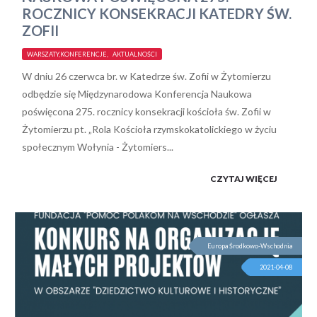
ROCZNICY KONSEKRACJI KATEDRY ŚW.
ZOFII
WARSZATY,KONFERENCJE, AKTUALNOŚCI
W dniu 26 czerwca br. w Katedrze św. Zofii w Żytomierzu
odbędzie się Międzynarodowa Konferencja Naukowa
poświęcona 275. rocznicy konsekracji kościoła św. Zofii w
Żytomierzu pt. „Rola Kościoła rzymskokatolickiego w życiu
społecznym Wołynia - Żytomiers...
CZYTAJ WIĘCEJ
Europa Środkowo-Wschodnia
2021-04-08