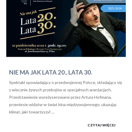
2021-10-04
NIE MA JAK LATA 20., LATA 30.
Spektakl opowiadający o przedwojennej Polsce, składający się
z wiecznie żywych przebojów w specjalnych aranżacjach.
Przedstawienie wyreżyserowane przez Artura Hofmana,
przeniesie widzów w świat kina międzywojennego, ukazując
klimat, jaki towarzyszył ...
CZYTAJ WIĘCEJ