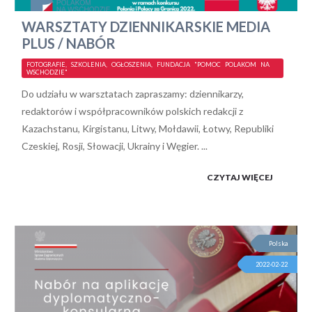
WARSZTATY DZIENNIKARSKIE MEDIA
PLUS / NABÓR
FOTOGRAFIE, SZKOLENIA, OGŁOSZENIA, FUNDACJA "POMOC POLAKOM NA
WSCHODZIE"
Do udziału w warsztatach zapraszamy: dziennikarzy,
redaktorów i współpracowników polskich redakcji z
Kazachstanu, Kirgistanu, Litwy, Mołdawii, Łotwy, Republiki
Czeskiej, Rosji, Słowacji, Ukrainy i Węgier. ...
CZYTAJ WIĘCEJ
Polska
2022-02-22