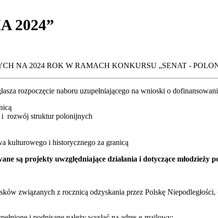
A 2024”
 NA 2024 ROK W RAMACH KONKURSU „SENAT - POLONI
sza rozpoczęcie naboru uzupełniającego na wnioski o dofinansowani
nicą
i rozwój struktur polonijnych
wa kulturowego i historycznego za granicą
ane są projekty uwzględniające działania i dotyczące młodzieży po
sków związanych z rocznicą odzyskania przez Polskę Niepodległości, 
pełnione i podpisane należy wysłać na adres e-mailowy: