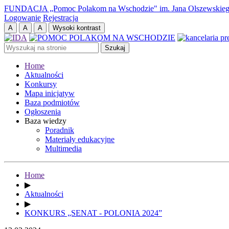
FUNDACJA „Pomoc Polakom na Wschodzie" im. Jana Olszewskie
Logowanie
Rejestracja
Home
Aktualności
Konkursy
Mapa inicjatyw
Baza podmiotów
Ogłoszenia
Baza wiedzy
Poradnik
Materiały edukacyjne
Multimedia
Home
▶
Aktualności
▶
KONKURS „SENAT - POLONIA 2024”