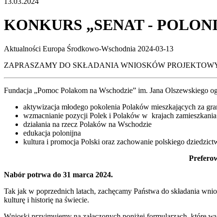
13.03.2024
KONKURS „SENAT - POLONI
Aktualności
Europa Środkowo-Wschodnia
2024-03-13
ZAPRASZAMY DO SKŁADANIA WNIOSKÓW PROJEKTOWYCH
Fundacja „Pomoc Polakom na Wschodzie” im. Jana Olszewskiego ogła
aktywizacja młodego pokolenia Polaków mieszkających za gra
wzmacnianie pozycji Polek i Polaków w krajach zamieszkania 
działania na rzecz Polaków na Wschodzie
edukacja polonijna
kultura i promocja Polski oraz zachowanie polskiego dziedzict
Preferow
Nabór potrwa do 31 marca 2024.
Tak jak w poprzednich latach, zachęcamy Państwa do składania wnio
kulturę i historię na świecie.
Wnioski przyjmujemy na załączonych poniżej formularzach, które wy