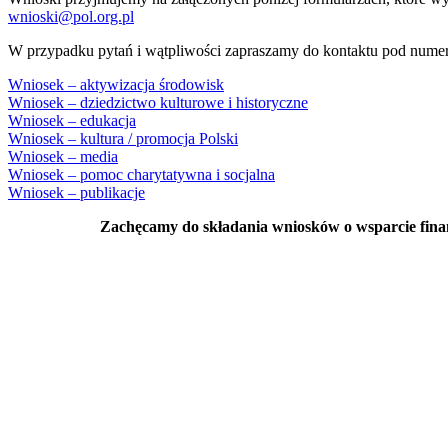
wnioski@pol.org.pl
W przypadku pytań i wątpliwości zapraszamy do kontaktu pod numer
Wniosek – aktywizacja środowisk
Wniosek – dziedzictwo kulturowe i historyczne
Wniosek – edukacja
Wniosek – kultura / promocja Polski
Wniosek – media
Wniosek – pomoc charytatywna i socjalna
Wniosek – publikacje
Zachęcamy do składania wniosków o wsparcie fina