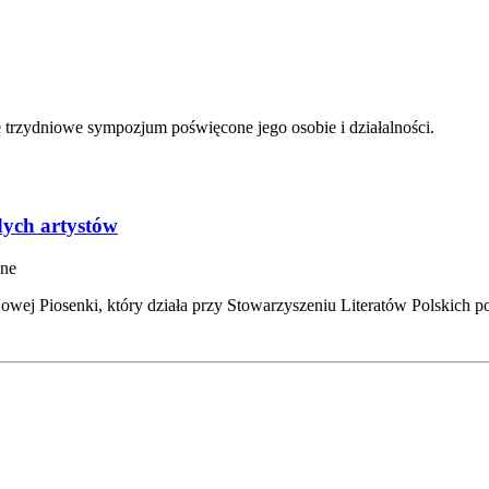
ię trzydniowe sympozjum poświęcone jego osobie i działalności.
dych artystów
sne
owej Piosenki, który działa przy Stowarzyszeniu Literatów Polskich po