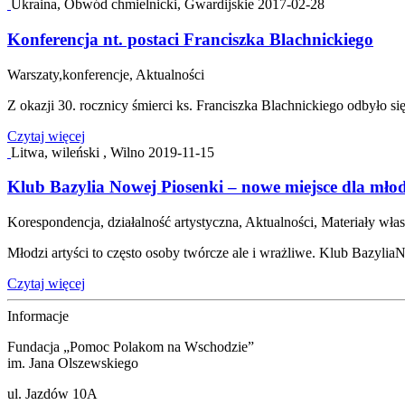
Ukraina, Obwód chmielnicki, Gwardijskie
2017-02-28
Konferencja nt. postaci Franciszka Blachnickiego
Warszaty,konferencje, Aktualności
Z okazji 30. rocznicy śmierci ks. Franciszka Blachnickiego odbyło s
Czytaj więcej
Litwa, wileński , Wilno
2019-11-15
Klub Bazylia Nowej Piosenki – nowe miejsce dla mło
Korespondencja, działalność artystyczna, Aktualności, Materiały wła
Młodzi artyści to często osoby twórcze ale i wrażliwe. Klub BazyliaN
Czytaj więcej
Informacje
Fundacja „Pomoc Polakom na Wschodzie”
im. Jana Olszewskiego
ul. Jazdów 10A