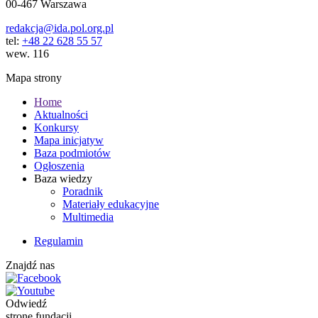
00-467 Warszawa
redakcja@ida.pol.org.pl
tel:
+48 22 628 55 57
wew. 116
Mapa strony
Home
Aktualności
Konkursy
Mapa inicjatyw
Baza podmiotów
Ogłoszenia
Baza wiedzy
Poradnik
Materiały edukacyjne
Multimedia
Regulamin
Znajdź nas
Odwiedź
stronę fundacji