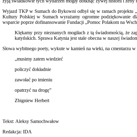
żyją świadkowie tych wydarzeń mogły dotknąć żywej historii i żeby ni
Wyjazd TKP w Sumach do Bykowni odbył się w ramach projektu „
Kultury Polskiej w Sumach wyrażamy ogromne podziękowanie dla
wsparcie poprze dofinansowanie Fundacji „Pomoc Polakom na Wsch
Klękamy przy nieznanych mogiłach z tą świadomością, że zapł
katyńskich. Sprawa Katynia jest stale obecna w naszej świado
Słowa wybitnego poety, wykute w kamień na wieki, na cmentarzu w 
„musimy zatem wiedzieć
policzyć dokładnie
zawołać po imieniu
opatrzyć na drogę”
Zbigniew Herbert
Tekst: Aleksy Samochwałow
Redakcja: IDA