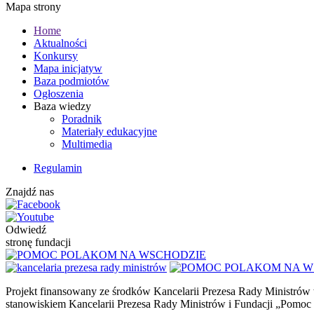
Mapa strony
Home
Aktualności
Konkursy
Mapa inicjatyw
Baza podmiotów
Ogłoszenia
Baza wiedzy
Poradnik
Materiały edukacyjne
Multimedia
Regulamin
Znajdź nas
Odwiedź
stronę fundacji
Projekt finansowany ze środków Kancelarii Prezesa Rady Ministrów 
stanowiskiem Kancelarii Prezesa Rady Ministrów i Fundacji „Pomoc