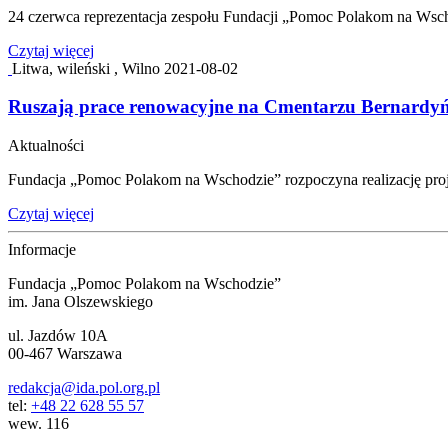
24 czerwca reprezentacja zespołu Fundacji „Pomoc Polakom na Wsch
Czytaj więcej
Litwa, wileński , Wilno
2021-08-02
Ruszają prace renowacyjne na Cmentarzu Bernardyń
Aktualności
Fundacja „Pomoc Polakom na Wschodzie” rozpoczyna realizację proj
Czytaj więcej
Informacje
Fundacja „Pomoc Polakom na Wschodzie”
im. Jana Olszewskiego
ul. Jazdów 10A
00-467 Warszawa
redakcja@ida.pol.org.pl
tel:
+48 22 628 55 57
wew. 116