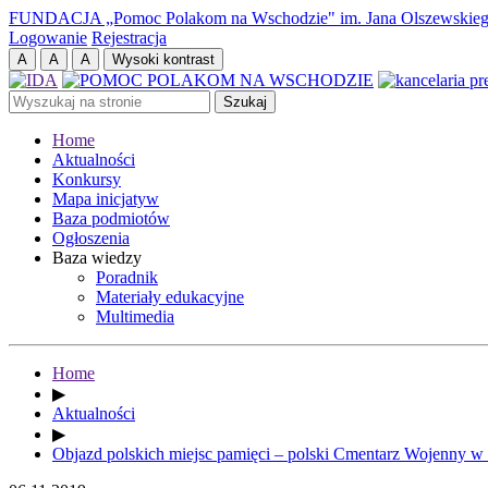
FUNDACJA „Pomoc Polakom na Wschodzie" im. Jana Olszewskie
Logowanie
Rejestracja
Home
Aktualności
Konkursy
Mapa inicjatyw
Baza podmiotów
Ogłoszenia
Baza wiedzy
Poradnik
Materiały edukacyjne
Multimedia
Home
▶
Aktualności
▶
Objazd polskich miejsc pamięci – polski Cmentarz Wojenny 