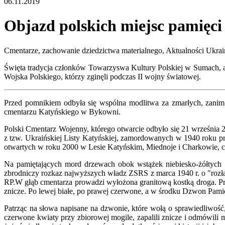
06.11.2019
Objazd polskich miejsc pamięc
Cmentarze, zachowanie dziedzictwa materialnego, Aktualności
Ukrai
Święta tradycja członków Towarzyswa Kultury Polskiej w Sumach, a 
Wojska Polskiego, którzy zginęli podczas II wojny światowej.
Przed pomnikiem odbyła się wspólna modlitwa za zmarłych, zanim 
cmentarzu Katyńskiego w Bykowni.
Polski Cmentarz Wojenny, którego otwarcie odbyło się 21 września 
z tzw. Ukraińskiej Listy Katyńskiej, zamordowanych w 1940 roku pr
otwartych w roku 2000 w Lesie Katyńskim, Miednoje i Charkowie, 
Na pamiętających mord drzewach obok wstążek niebiesko-żółtych zaw
zbrodniczy rozkaz najwyższych władz ZSRS z marca 1940 r. o "rozła
RP.W głąb cmentarza prowadzi wyłożona granitową kostką droga. Pr
znicze. Po lewej białe, po prawej czerwone, a w środku Dzwon Pami
Patrząc na słowa napisane na dzwonie, które wołą o sprawiedliwoś
czerwone kwiaty przy zbiorowej mogile, zapalili znicze i odmówili m