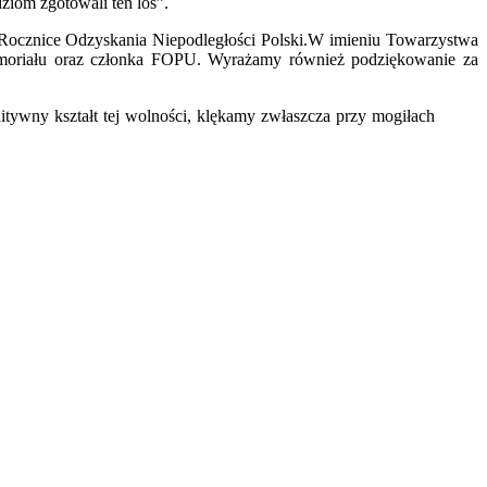
dziom zgotowali ten los”.
cznice Odzyskania Niepodległości Polski.W imieniu Towarzystwa
emoriału oraz członka FOPU. Wyrażamy również podziękowanie za
itywny kształt tej wolności, klękamy zwłaszcza przy mogiłach