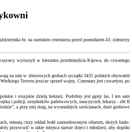
Bykowni
aździernika br. na sumskim cmentarzu przed pomnikiem 43. żołnierzy
wszystcy wyruszyli w kierunku przedmiejścia Kijowa, do czwartego
ywają na nim w zbiorowych grobach szczątki 3435 polskich obywateli
Wielkiego Terroru jeszcze sprzed wojny. Cmentarz jest czwartym, po
skie i rosyjskie dzielą hektary. Podobny jest gęsty las. I ten sam
 i policji, urzędników państwowych, nauczycieli, lekarzy - elit II
dzie”, a przy niej stoją, na wysmukłych sześcianach, duże grobowe
ch, minutą ciszy oddali hołd zamordowanym ofiarom, złożyli biało-
leży przywozić w takie miejsca starsze dzieci i młodzież, aby dopóki