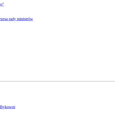
go"
w Bykowni