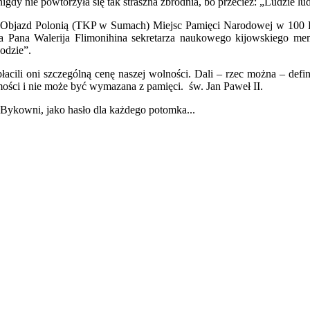
gdy nie powtórzyła się tak straszna zbrodnia, bo przecież: „Ludzie lu
Objazd Polonią (TKP w Sumach) Miejsc Pamięci Narodowej w 100 Ro
 Pana Walerija Flimonihina sekretarza naukowego kijowskiego m
odzie”.
acili oni szczególną cenę naszej wolności. Dali – rzec można – defin
mości i nie może być wymazana z pamięci. św. Jan Paweł II.
Bykowni, jako hasło dla każdego potomka...