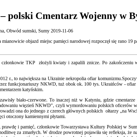
i – polski Cmentarz Wojenny w 
na, Obwód sumski, Sumy
2019-11-06
mianowicie objazd miejsc pamięci narodowej rozpoczęł się rano 19 p
członkowie TKP złożyli kwiaty i zapalili znicze. Po zakończeniu 
2012 r., to największa na Ukrainie nekropolia ofiar komunizmu.Spocz
zez funkcjonariuszy NKWD, tuż obok ok. 100 tys. Ukraińców - ofiar 
cmentarzem katyńskim.
isły biało-czerwone. To inaczej niż w Katyniu, gdzie cmentarze pol
dowaniu więzień NKWD", czyli wymordowaniu polskich oficerów wojska
owadzi ona do jednego z czerech głównych polskich ołtarzy „na Wscho
ęci otoczony kamiennymi płytami.
ć, prawdę i pamięć, członkowie Towarzystawa Kultury Polskiej w Suma
odlitwę za zmarłych. W drodze powrotnej pojawiła się refleksja, że na