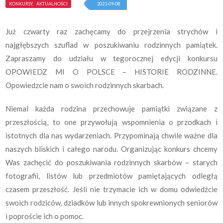
KONKURSY, AKTUALNOŚCI
2021-09-08
Już czwarty raz zachęcamy do przejrzenia strychów i
najgłębszych szuflad w poszukiwaniu rodzinnych pamiątek.
Zapraszamy do udziału w tegorocznej edycji konkursu
OPOWIEDZ MI O POLSCE – HISTORIE RODZINNE.
Opowiedzcie nam o swoich rodzinnych skarbach.
Niemal każda rodzina przechowuje pamiątki związane z
przeszłością, to one przywołują wspomnienia o przodkach i
istotnych dla nas wydarzeniach. Przypominają chwile ważne dla
naszych bliskich i całego narodu. Organizując konkurs chcemy
Was zachęcić do poszukiwania rodzinnych skarbów – starych
fotografii, listów lub przedmiotów pamiętających odległą
czasem przeszłość. Jeśli nie trzymacie ich w domu odwiedźcie
swoich rodziców, dziadków lub innych spokrewnionych seniorów
i poproście ich o pomoc.