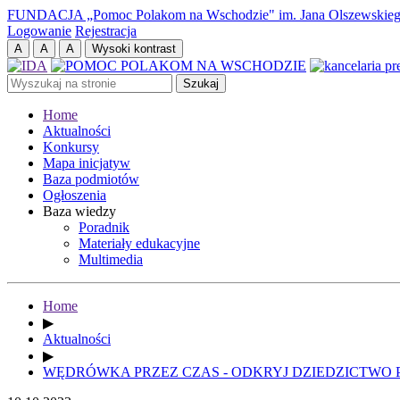
FUNDACJA „Pomoc Polakom na Wschodzie" im. Jana Olszewskie
Logowanie
Rejestracja
Home
Aktualności
Konkursy
Mapa inicjatyw
Baza podmiotów
Ogłoszenia
Baza wiedzy
Poradnik
Materiały edukacyjne
Multimedia
Home
▶
Aktualności
▶
WĘDRÓWKA PRZEZ CZAS - ODKRYJ DZIEDZICTWO 