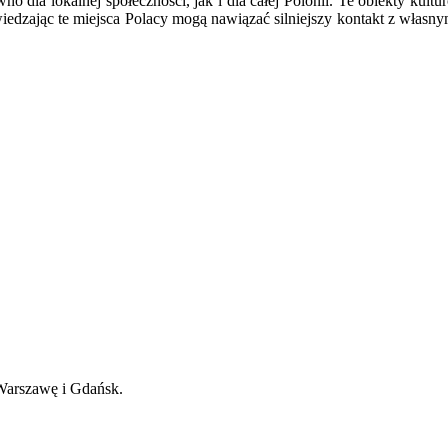
wno dla lokalnej społeczności, jak i dla całej Polonii. Te obiekty kul
dzając te miejsca Polacy mogą nawiązać silniejszy kontakt z własnym
 Warszawę i Gdańsk.