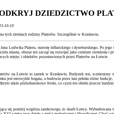
 ODKRYJ DZIEDZICTWO PL
23-10-10
a tych ziemiach rodziny Platerów. Szczególnie w Krasławiu.
na Ludwika Platera, starostę inflanckiego i dyneburskiego. Po jego 
ela miasta, obszar ten zaczął się rozwijać jako centrum rzemiosła i pr
owych miejsc i obiektów pozostawionych przez Platerów na Łotwie.
laterów na Łotwie to zamek w Krasławiu. Budynek ten, wzniesiony w
u jest niezwykle bogata, a budowla przez lata pełniła różne funkcje, 
yto także późnobarokowe freski, co czyni ten obiekt jeszcze bardzie
dująca się poniżej wzgórza zamkowego, to skarb Łotwy. Wybudowana 
 XVI wieku oraz dzieła o treści teologicznej i filozoficznej. Choć w