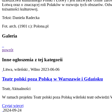
dziedzictwa kulturalnego Polski i Łotwy i jest niezwykle cenne zaró
Łotwą oraz o znaczącej roli Polaków w rozwoju tych obszarów. Odwie
tożsamości kulturowej.
Tekst: Daniela Radecka
Fot. arch. (1901 r.): Polona.pl
Galeria
powrót
Inne ogłoszenia z tej kategorii
Litwa, wileński , Wilno
2023-06-06
Teatr polski poza Polską w Warszawie i Gdańsku
Teatr, Aktualności
W ramach projektu Teatr polski poza Polską wileński teatr odwiedzi
Czytaj więcej
2024-09-24