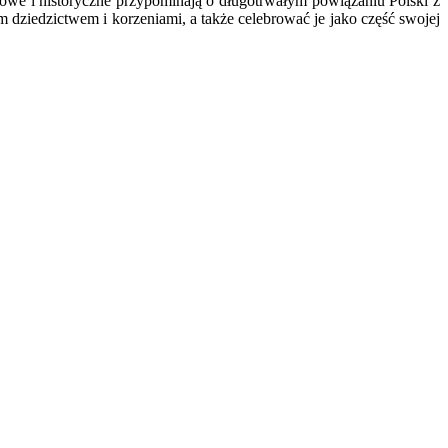
turowe i historyczne przypominają o długotrwałym powiązaniu Polski z
 dziedzictwem i korzeniami, a także celebrować je jako część swojej