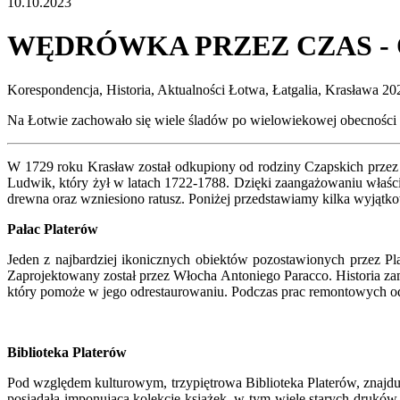
10.10.2023
WĘDRÓWKA PRZEZ CZAS -
Korespondencja, Historia, Aktualności
Łotwa, Łatgalia, Krasława
20
Na Łotwie zachowało się wiele śladów po wielowiekowej obecności n
W 1729 roku Krasław został odkupiony od rodziny Czapskich przez Ja
Ludwik, który żył w latach 1722-1788. Dzięki zaangażowaniu właścici
drewna oraz wzniesiono ratusz. Poniżej przedstawiamy kilka wyjątk
Pałac Platerów
Jeden z najbardziej ikonicznych obiektów pozostawionych przez P
Zaprojektowany został przez Włocha Antoniego Paracco. Historia zamk
który pomoże w jego odrestaurowaniu. Podczas prac remontowych odkr
Biblioteka Platerów
Pod względem kulturowym, trzypiętrowa Biblioteka Platerów, znaj
posiadała imponującą kolekcję książek, w tym wiele starych druków z