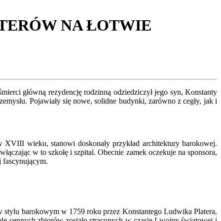
ATERÓW NA ŁOTWIE
śmierci główną rezydencję rodzinną odziedziczył jego syn, Konstanty
zemysłu. Pojawiały się nowe, solidne budynki, zarówno z cegły, jak i
 XVIII wieku, stanowi doskonały przykład architektury barokowej.
włączając w to szkołę i szpital. Obecnie zamek oczekuje na sponsora,
j fascynującym.
w stylu barokowym w 1759 roku przez Konstantego Ludwika Platera,
iele cennych zbiorów zostało straconych w czasie I wojny światowej i