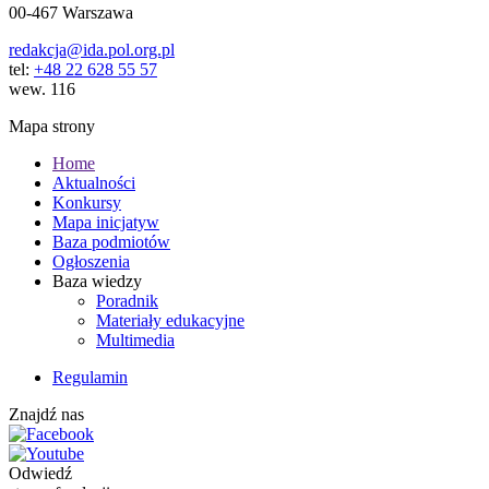
00-467 Warszawa
redakcja@ida.pol.org.pl
tel:
+48 22 628 55 57
wew. 116
Mapa strony
Home
Aktualności
Konkursy
Mapa inicjatyw
Baza podmiotów
Ogłoszenia
Baza wiedzy
Poradnik
Materiały edukacyjne
Multimedia
Regulamin
Znajdź nas
Odwiedź