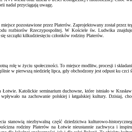
orii nadal przyciągają uwagę.
iejsce pozostawione przez Platerów. Zaprojektowany został przez tego
wodu rozbiorów Rzeczypospolitej. W Kościele św. Ludwika znajduje
ię szczątki kilkudziesięciu członków rodziny Platerów.
ną rolę w życiu społeczności. To miejsce modlitw, procesji i składa
ólnie w pierwszą niedzielę lipca, gdy obchodzony jest odpust ku czci 
Łotwie. Katolickie seminarium duchowne, które istniało w Krasław
 wpływało na zachowanie polskiej i łatgalskiej kultury. Dzisiaj, cho
ęcia stanowią niezbywalną część dziedzictwa kulturowo-historyczne
spuścizna rodziny Platerów na Łotwie nieustannie zachwyca i inspir