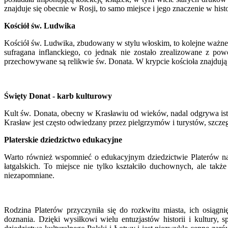
znajduje się obecnie w Rosji, to samo miejsce i jego znaczenie w hist
Kościół św. Ludwika
Kościół św. Ludwika, zbudowany w stylu włoskim, to kolejne ważne m
sufragana inflanckiego, co jednak nie zostało zrealizowane z po
przechowywane są relikwie św. Donata. W krypcie kościoła znajdują s
Święty Donat - karb kulturowy
Kult św. Donata, obecny w Krasławiu od wieków, nadal odgrywa istot
Krasław jest często odwiedzany przez pielgrzymów i turystów, szczeg
Platerskie dziedzictwo edukacyjne
Warto również wspomnieć o edukacyjnym dziedzictwie Platerów na 
łatgalskich. To miejsce nie tylko kształciło duchownych, ale także
niezapomniane.
Rodzina Platerów przyczyniła się do rozkwitu miasta, ich osiągni
doznania. Dzięki wysiłkowi wielu entuzjastów historii i kultury, 