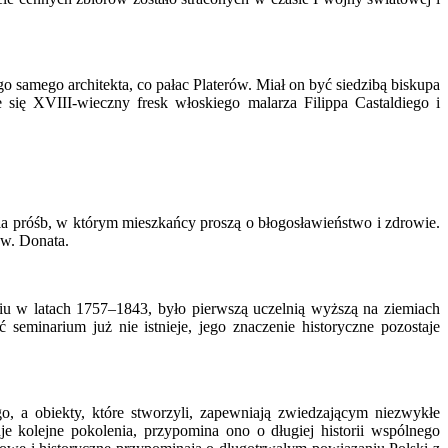
 samego architekta, co pałac Platerów. Miał on być siedzibą biskupa
 się XVIII-wieczny fresk włoskiego malarza Filippa Castaldiego i
nia próśb, w którym mieszkańcy proszą o błogosławieństwo i zdrowie.
św. Donata.
iu w latach 1757–1843, było pierwszą uczelnią wyższą na ziemiach
ć seminarium już nie istnieje, jego znaczenie historyczne pozostaje
go, a obiekty, które stworzyli, zapewniają zwiedzającym niezwykłe
uje kolejne pokolenia, przypomina ono o długiej historii wspólnego