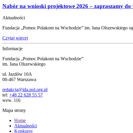
Nabór na wnioski projektowe 2026 – zapraszamy do w
Aktualności
Fundacja „Pomoc Polakom na Wschodzie” im. Jana Olszewskiego ogł
Czytaj więcej
Informacje
Fundacja „Pomoc Polakom na Wschodzie”
im. Jana Olszewskiego
ul. Jazdów 10A
00-467 Warszawa
redakcja@ida.pol.org.pl
tel:
+48 22 628 55 57
wew. 116
Mapa strony
Home
Aktualności
Konkursy