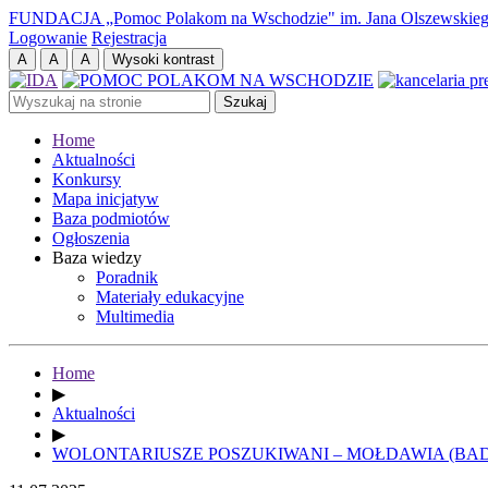
FUNDACJA „Pomoc Polakom na Wschodzie" im. Jana Olszewskie
Logowanie
Rejestracja
Home
Aktualności
Konkursy
Mapa inicjatyw
Baza podmiotów
Ogłoszenia
Baza wiedzy
Poradnik
Materiały edukacyjne
Multimedia
Home
▶
Aktualności
▶
WOLONTARIUSZE POSZUKIWANI – MOŁDAWIA (BA