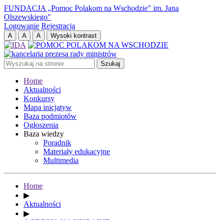
FUNDACJA „Pomoc Polakom na Wschodzie" im. Jana
Olszewskiego"
Logowanie
Rejestracja
Home
Aktualności
Konkursy
Mapa inicjatyw
Baza podmiotów
Ogłoszenia
Baza wiedzy
Poradnik
Materiały edukacyjne
Multimedia
Home
▶
Aktualności
▶