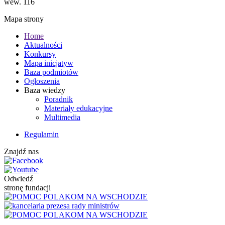
wew. 116
Mapa strony
Home
Aktualności
Konkursy
Mapa inicjatyw
Baza podmiotów
Ogłoszenia
Baza wiedzy
Poradnik
Materiały edukacyjne
Multimedia
Regulamin
Znajdź nas
Odwiedź
stronę fundacji