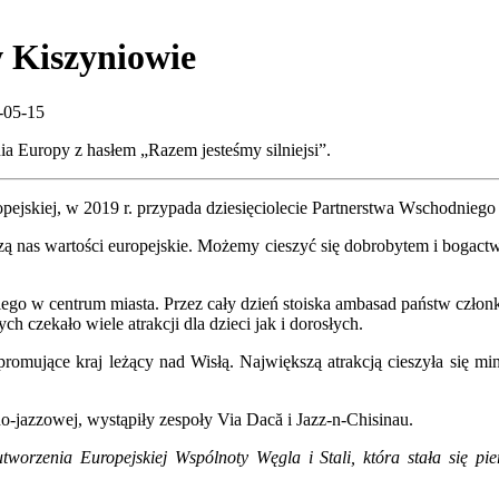
w Kiszyniowie
-05-15
ia Europy z hasłem „Razem jesteśmy silniejsi”.
ropejskiej, w 2019 r. przypada dziesięciolecie Partnerstwa Wschodnieg
 nas wartości europejskie. Możemy cieszyć się dobrobytem i bogactwe
ego w centrum miasta. Przez cały dzień stoiska ambasad państw członk
czekało wiele atrakcji dla dzieci jak i dorosłych.
 promujące kraj leżący nad Wisłą. Największą atrakcją cieszyła się 
o-jazzowej, wystąpiły zespoły Via Dacă i Jazz-n-Chisinau.
worzenia Europejskiej Wspólnoty Węgla i Stali, która stała się pi