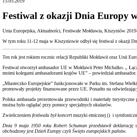
15.05.2019
Festiwal z okazji Dnia Europy 
Unia Europejska, Aktualności, Festiwale
Mołdawia, Kiszyniów
2019
W tym roku 11-12 maja w Kiszyniowie odbył się festiwal z okazji Dn
Ten rok jest rokiem rocznic relacji Republiki Mołdawii oraz Unii Eu
Festiwal otworzył ambasador UE w Mołdawii Peter Michalko. „ Łączą
moimi kolegami ambasadorami krajów UE” – powiedział ambasador.
„Miasteczko Europejskie” funkcjonowało w Parku im. Stefana Wielki
promowały projekty finansowane przez UE. Ponadto na odwiedzających 
Polska ambasada prezentowała przewodniki i materiały turystyczne
można było oglądać przy pomocy specjalnych okularów.
Zwieńczeniem
festiwalu był koncert
muzyki etnicznej () i symfoniczn
Dnia 9 maja 1950 roku Robert Schuman przedstawił deklarację ut
obchodzony jest Dzień Europy czyli Święto europejskich państw.