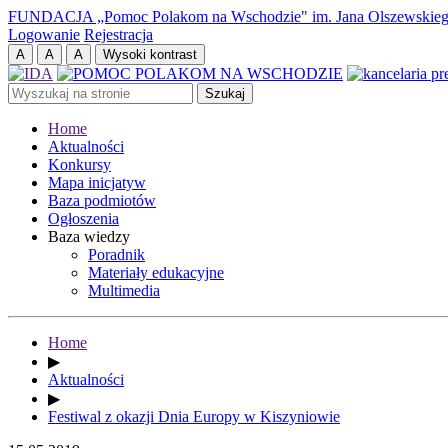
FUNDACJA „Pomoc Polakom na Wschodzie" im. Jana Olszewskie
Logowanie
Rejestracja
Home
Aktualności
Konkursy
Mapa inicjatyw
Baza podmiotów
Ogłoszenia
Baza wiedzy
Poradnik
Materiały edukacyjne
Multimedia
Home
▶
Aktualności
▶
Festiwal z okazji Dnia Europy w Kiszyniowie