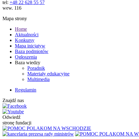
tel:
+48 22 628 55 57
wew. 116
Mapa strony
Home
Aktualności
Konkursy
Mapa inicjatyw
Baza podmiotów
Ogłoszenia
Baza wiedzy
Poradnik
Materiały edukacyjne
Multimedia
Regulamin
Znajdź nas
Odwiedź
stronę fundacji