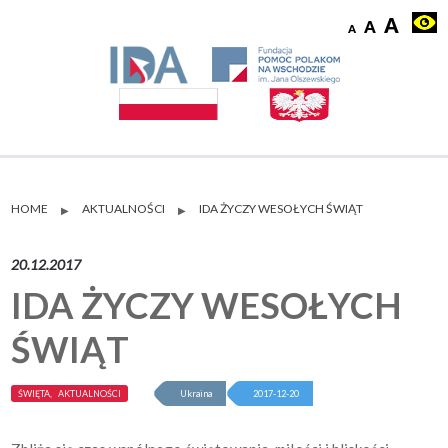
HOME
AKTUALNOŚCI
IDA ŻYCZY WESOŁYCH ŚWIĄT
▶
▶
20.12.2017
IDA ŻYCZY WESOŁYCH
ŚWIĄT
ŚWIĘTA, AKTUALNOŚCI
Ukraina
2017-12-20