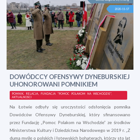
2020-11-17
DOWÓDCCY OFENSYWY DYNEBURSKIEJ
UHONOROWANI POMNIKIEM
POMNIK, RELACJA, FUNDACJA "POMOC POLAKOM NA WSCHODZIE",
AKTUALNOŚCI
Na Łotwie odbyły się uroczystości odsłonięcia pomnika
Dowódców Ofensywy Dyneburskiej, który sfinansowano
przez Fundację „Pomoc Polakom na Wschodzie” ze środków
Ministerstwa Kultury i Dziedzictwa Narodowego w 2019 r. „Z
dumą myślę o polskich i łotewskich bohaterach, którzy sto lat