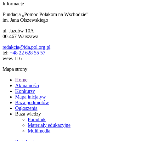
Informacje
Fundacja „Pomoc Polakom na Wschodzie”
im. Jana Olszewskiego
ul. Jazdów 10A
00-467 Warszawa
redakcja@ida.pol.org.pl
tel:
+48 22 628 55 57
wew. 116
Mapa strony
Home
Aktualności
Konkursy
Mapa inicjatyw
Baza podmiotów
Ogłoszenia
Baza wiedzy
Poradnik
Materiały edukacyjne
Multimedia