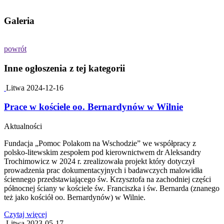
Galeria
powrót
Inne ogłoszenia z tej kategorii
Litwa
2024-12-16
Prace w kościele oo. Bernardynów w Wilnie
Aktualności
Fundacja „Pomoc Polakom na Wschodzie” we współpracy z
polsko-litewskim zespołem pod kierownictwem dr Aleksandry
Trochimowicz w 2024 r. zrealizowała projekt który dotyczył
prowadzenia prac dokumentacyjnych i badawczych malowidła
ściennego przedstawiającego św. Krzysztofa na zachodniej części
północnej ściany w kościele św. Franciszka i św. Bernarda (znanego
też jako kościół oo. Bernardynów) w Wilnie.
Czytaj więcej
Litwa
2023-05-17