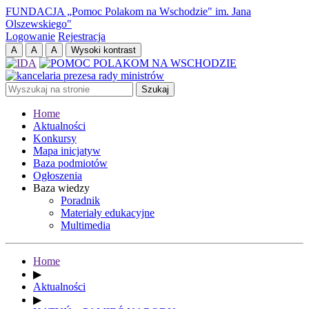
FUNDACJA „Pomoc Polakom na Wschodzie" im. Jana
Olszewskiego"
Logowanie
Rejestracja
Home
Aktualności
Konkursy
Mapa inicjatyw
Baza podmiotów
Ogłoszenia
Baza wiedzy
Poradnik
Materiały edukacyjne
Multimedia
Home
▶
Aktualności
▶