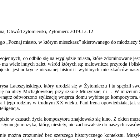
na, Obwód żytomierski, Żytomierz
2019-12-12
yjnego „Poznaj miasto, w którym mieszkasz” skierowanego do młodzież
wojennych, co odbiło się na wyglądzie miasta, które zdominowane jest
wiele innych zalet, wśród których są: malownicza przyroda i bliskość
ojektu jest odkrycie nieznanej historii i wybitnych mieszkańców nas
ysa Latoszyńskiego, który urodził się w Żytomierzu i tu spędził swo
ię na ulicy Michajłowskiej przy szkole Muzycznej nr 1. W muzeum z
ewnątrz odtworzono stylizację wnętrza domu wybitnego kompozytora.
a i jego rodziny w trudnym XX wieku. Pani Irena opowiedziała, jak
eligencja.
gdzie w czasach życia kompozytora znajdowało się kino. Z okien muz
y słynnego muzyka, który, niestety, nie zachował się do naszych czasó
nie można zrozumieć bez szerszego historycznego kontekstu. Muzyk