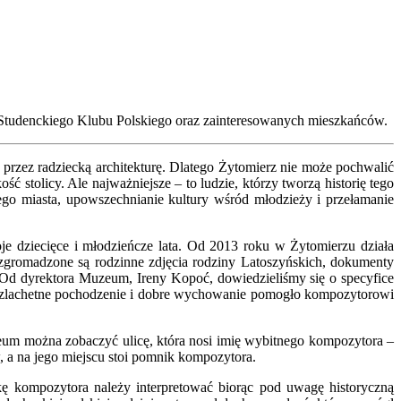
y Studenckiego Klubu Polskiego oraz zainteresowanych mieszkańców.
 przez radziecką architekturę. Dlatego Żytomierz nie może pochwalić
 stolicy. Ale najważniejsze – to ludzie, którzy tworzą historię tego
zego miasta, upowszechnianie kultury wśród młodzieży i przełamanie
je dziecięce i młodzieńcze lata. Od 2013 roku w Żytomierzu działa
gromadzone są rodzinne zdjęcia rodziny Latoszyńskich, dokumenty
 Od dyrektora Muzeum, Ireny Kopoć, dowiedzieliśmy się o specyfice
 szlachetne pochodzenie i dobre wychowanie pomogło kompozytorowi
eum można zobaczyć ulicę, która nosi imię wybitnego kompozytora –
w, a na jego miejscu stoi pomnik kompozytora.
ę kompozytora należy interpretować biorąc pod uwagę historyczną