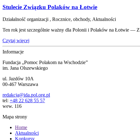
Stulecie Związku Polaków na Łotwie
Działalność organizacji , Rocznice, obchody, Aktualności
Ten rok jest szczególnie ważny dla Polonii i Polaków na Łotwie — 
Czytaj więcej
Informacje
Fundacja „Pomoc Polakom na Wschodzie”
im. Jana Olszewskiego
ul. Jazdów 10A
00-467 Warszawa
redakcja@ida.pol.org.pl
tel:
+48 22 628 55 57
wew. 116
Mapa strony
Home
Aktualności
Konkursy