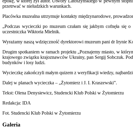
epokę, w której żył autor. Utwory Latoszyńskiego w pewnym stopniu
przetrwać w nieludzkich warunkach.
Placówka muzealna utrzymuje kontakty międzynarodowe, prowadzone
„Podczas wycieczki po muzeum czułam się jakbym cofnęła się o 1
uczestniczka Wiktoria Mielnik.
Wyrażamy naszą wdzięczność dyrektorowi muzeum pani dr Irynie Kop
Drugim spotkaniem w ramach projektu „Poznajemy miasto, w którym
krajowego związku krajoznawców Ukrainy, pan Sergij Sobczuk. Pod cza
budynków i losy ludzi.
Wycieczkę zakończyli małym quizem z weryfikacji wiedzy, najbardzie
Dalej w planach wycieczka – „Żytomierz i J. I. Kraszewski”.
Tekst: Olena Denysiewicz, Studencki Klub Polski w Żytomierzu
Redakcja: IDA
Fot. Studencki Klub Polski w Żytomierzu
Galeria