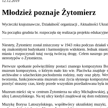
12.12.2019
Młodzież poznaje Żytomierz
Wycieczki krajoznawcze, Działalność organizacji , Aktualności
Ukrai
Na początku grudnia br. rozpoczęła się realizacja projektu edukac
Niestety, Żytomierz został zniszczony w 1943 roku podczas działań 
się znakomitymi budynkami i harmonijnym widokiem. Jednak miasto ma 
miasta i rozpoczynali tutaj swoją twórczą drogę. Celem naszego pr
stereotypów o Żytomierzu.
Pierwsze spotkanie poświęciliśmy postaci znanego kompozytora Bor
muzeum kompozytora, o którym mało kto wie. Placówka znajduje s
archiwalne o szlacheckim pochodzeniu rodziny, nuty oraz płyty. W
tworzenia, funkcjonowania muzeum oraz życia słynnego kompozytor
przeżyć straszny czas, kiedy przede wszystkim prześladowana była int
Muzeum mieści się w centrum Żytomierza na ulicy Michajłowskiej, 
ulicę Latoszyńskiego. Na tej ulicy kiedyś znajdował się dom rodzinn
Muzykę Borysa Latoszyńskiego, współtwórcy ukraińskiej muzyki, 