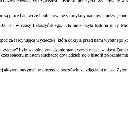
 odzwierciedlają rzeczywistość i osobiste przeżycia. Wychowany w sz
 są prace badawcze i publikowane są artykuły naukowe, poświęcone 
00 lat, w czasy Latoszyńskiego. Dla mnie ożyła historia ulicy Mic
oć za fascynującą wycieczkę, która odkryła przed nami wybitnego ko
 żyjemy” było wspólne zwiedzanie starej części miasta – placu Za
s spaceru miastem słuchacze dowiedzieli się o historii założenia mia
j aktywni otrzymali w prezencie pocztówki ze zdjęciami miasta Żytom