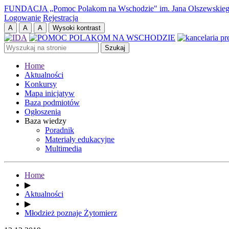
FUNDACJA „Pomoc Polakom na Wschodzie" im. Jana Olszewskie
Logowanie
Rejestracja
Home
Aktualności
Konkursy
Mapa inicjatyw
Baza podmiotów
Ogłoszenia
Baza wiedzy
Poradnik
Materiały edukacyjne
Multimedia
Home
▶
Aktualności
▶
Młodzież poznaje Żytomierz