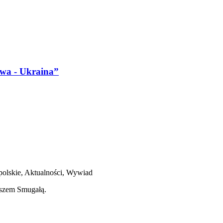
owa - Ukraina”
olskie, Aktualności, Wywiad
uszem Smugałą.