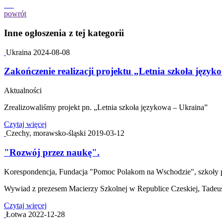
powrót
Inne ogłoszenia z tej kategorii
Ukraina
2024-08-08
Zakończenie realizacji projektu „Letnia szkoła język
Aktualności
Zrealizowaliśmy projekt pn. „Letnia szkoła językowa – Ukraina”
Czytaj więcej
Czechy, morawsko-śląski
2019-03-12
"Rozwój przez naukę".
Korespondencja, Fundacja "Pomoc Polakom na Wschodzie", szkoły p
Wywiad z prezesem Macierzy Szkolnej w Republice Czeskiej, Tade
Czytaj więcej
Łotwa
2022-12-28