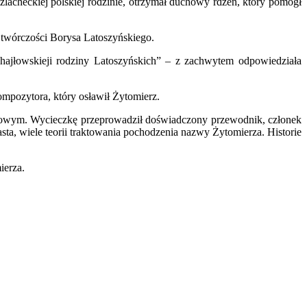
lacheckiej polskiej rodzinie, otrzymał duchowy rdzeń, który pomógł
twórczości Borysa Latoszyńskiego.
hajłowskieji rodziny Latoszyńskich” – z zachwytem odpowiedziała
mpozytora, który osławił Żytomierz.
mkowym. Wycieczkę przeprowadził doświadczony przewodnik, członek
sta, wiele teorii traktowania pochodzenia nazwy Żytomierza. Historie
ierza.