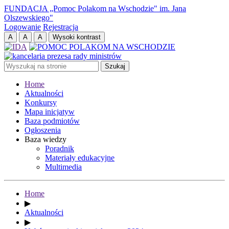
FUNDACJA „Pomoc Polakom na Wschodzie" im. Jana
Olszewskiego"
Logowanie
Rejestracja
Home
Aktualności
Konkursy
Mapa inicjatyw
Baza podmiotów
Ogłoszenia
Baza wiedzy
Poradnik
Materiały edukacyjne
Multimedia
Home
▶
Aktualności
▶