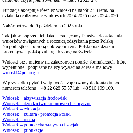
działania objęte finansowaniem w latach 2023-24.
Fundacja akceptuje również wnioski na nabór 2 i 3 letni, na
działania realizowane w okresach 2024-2025 oraz 2024-2026.
Nabór potrwa do 9 października 2023 roku.
Tak jak w poprzednich latach, zachęcamy Państwa do składania
wniosków związanych z rocznicą odzyskania przez Polskę
Niepodległości, obroną dobrego imienia Polski oraz działań
promujących polską kulturę i historię na świecie.
Wnioski przyjmujemy na załączonych poniżej formularzach, które
wypełnione i podpisane należy wysłać na adres e-mailowy:
wnioski@pol.org.pl
W przypadku pytań i wątpliwości zapraszamy do kontaktu pod
numerem telefonu: +48 22 628 55 57 lub +48 516 199 169.
Wniosek – aktywizacja środowisk
Wniosek – dziedzictwo kulturowe i historyczne
Wniosek – edukacja
Wniosek – kultura / promocja Polski
Wniosek – media
Wniosek – pomoc charytatywna i socjalna
Wniosek – publikacje