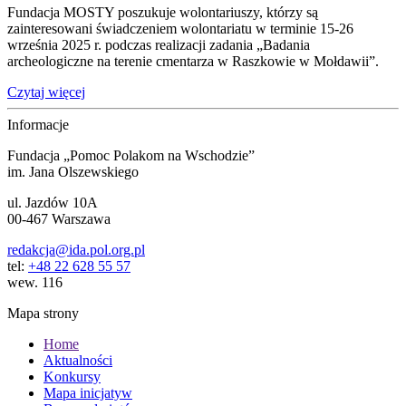
Fundacja MOSTY poszukuje wolontariuszy, którzy są
zainteresowani świadczeniem wolontariatu w terminie 15-26
września 2025 r. podczas realizacji zadania „Badania
archeologiczne na terenie cmentarza w Raszkowie w Mołdawii”.
Czytaj więcej
Informacje
Fundacja „Pomoc Polakom na Wschodzie”
im. Jana Olszewskiego
ul. Jazdów 10A
00-467 Warszawa
redakcja@ida.pol.org.pl
tel:
+48 22 628 55 57
wew. 116
Mapa strony
Home
Aktualności
Konkursy
Mapa inicjatyw