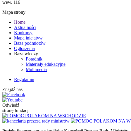
wew. 116
Mapa strony
Home
Aktualności
Konkursy
Mapa inicjatyw
Baza podmiotów
Ogłoszenia
Baza wiedzy
Poradnik
Materiały edukacyjne
Multimedia
Regulamin
Znajdź nas
Odwiedź
stronę fundacji
Projekt finansowany ze środków Kancelarii Prezesa Rady Ministrów 