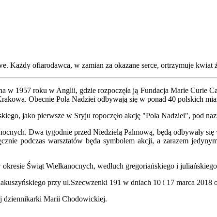
e. Każdy ofiarodawca, w zamian za okazane serce, ortrzymuje kwiat ż
a w 1957 roku w Anglii, gdzie rozpoczęła ją Fundacja Marie Curie Can
rakowa. Obecnie Pola Nadziei odbywają się w ponad 40 polskich mia
go, jako pierwsze w Sryju ropoczęło akcję "Pola Nadziei", pod nazw
nocnych. Dwa tygodnie przed Niedzielą Palmową, będą odbywały się war
cznie podczas warsztatów będa symbolem akcji, a zarazem jedynymi 
w okresie Świąt Wielkanocnych, wedłuch gregoriańskiego i juliańskiego
akuszyńskiego przy ul.Szecwzenki 191 w dniach 10 i 17 marca 2018 o
ej dziennikarki Marii Chodowickiej.