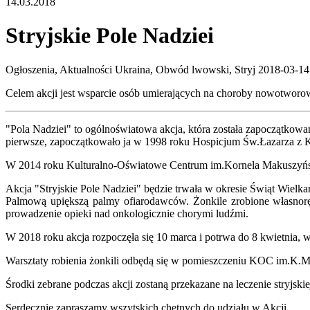
14.03.2018
Stryjskie Pole Nadziei
Ogłoszenia, Aktualności
Ukraina, Obwód lwowski, Stryj
2018-03-14
Celem akcji jest wsparcie osób umierających na choroby nowotworow
"Pola Nadziei" to ogólnoświatowa akcja, która została zapoczątkowan
pierwsze, zapoczątkowało ja w 1998 roku Hospicjum Św.Łazarza z K
W 2014 roku Kulturalno-Oświatowe Centrum im.Kornela Makuszyńskie
Akcja "Stryjskie Pole Nadziei" będzie trwała w okresie Świąt Wielka
Palmową upiększą palmy ofiarodawców. Żonkile zrobione własnorę
prowadzenie opieki nad onkologicznie chorymi ludźmi.
W 2018 roku akcja rozpoczęła się 10 marca i potrwa do 8 kwietnia, 
Warsztaty robienia żonkili odbędą się w pomieszczeniu KOC im.K.M
Środki zebrane podczas akcji zostaną przekazane na leczenie stryjski
Serdecznie zapraszamy wszytskich chętnych do udziału w Akcji.