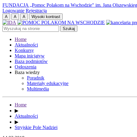
FUNDACJA „Pomoc Polakom na Wschodzie" im. Jana Olszewskie
Logowanie
Rejestracja
Home
Aktualności
Konkursy
Mapa inicjatyw
Baza podmiotów
Ogłoszenia
Baza wiedzy
Poradnik
Materiały edukacyjne
Multimedia
Home
▶
Aktualności
▶
Stryjskie Pole Nadziei