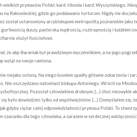
h wielkich prymasów Polski: kard. Hlonda i kard. Wyszyńskiego. Nie
iu na Rakowieckiej, gdzie go poddawano torturom. Nigdy nie doczeka
eż został ustanowiony arcybiskupem metropolitą poznańskim jako te
gorliwością duszy, pasterską mądrością, roztropnością i ludzkimi cno
fiarnie służył Kościołowi.
ł, że abp Baraniak był prawdziwym męczennikiem, a na jego pogrzebi
p wziął na swoje ramiona.
mnie niejako osłoną. Na niego bowiem spadły główne oskarżenia i za
no. Nie oszczędzano natomiast biskupa Antoniego. Wrócił na Miodow
sychofizycznej. Pozostał człowiekiem drobnym, (…) choć niezwykle 
a się było dowiedzieć tylko od współwięźniów. (…) Domyślałem się, ż
jak gdyby ciężar całej odpowiedzialności prymasa Polski. To stworzy
m szacunku dla tego człowieka, a zarazem w serdecznej wdzięczności