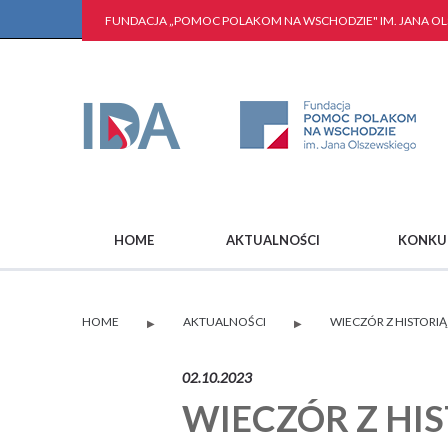
FUNDACJA „POMOC POLAKOM NA WSCHODZIE" IM. JANA O
HOME
AKTUALNOŚCI
KONKU
HOME
AKTUALNOŚCI
WIECZÓR Z HISTORIĄ
▶
▶
02.10.2023
WIECZÓR Z HIS