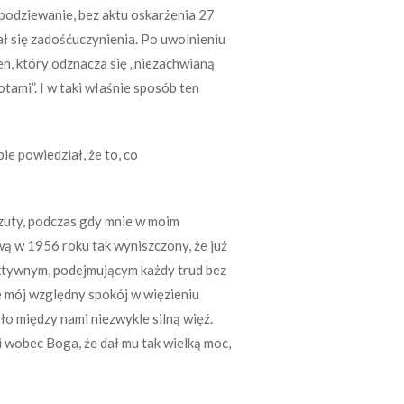
spodziewanie, bez aktu oskarżenia 27
ł się zadośćuczynienia. Po uwolnieniu
n, który odznacza się „niezachwianą
tami”. I w taki właśnie sposób ten
e powiedział, że to, co
rzuty, podczas gdy mnie w moim
ą w 1956 roku tak wyniszczony, że już
aktywnym, podejmującym każdy trud bez
e mój względny spokój w więzieniu
ło między nami niezwykle silną więź.
 wobec Boga, że dał mu tak wielką moc,