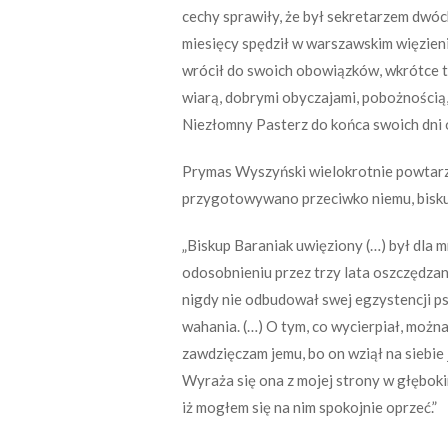
cechy sprawiły, że był sekretarzem dwóc
miesięcy spędził w warszawskim więzien
wrócił do swoich obowiązków, wkrótce t
wiarą, dobrymi obyczajami, pobożnością, 
Niezłomny Pasterz do końca swoich dni o
Prymas Wyszyński wielokrotnie powtarza
przygotowywano przeciwko niemu, bisku
„Biskup Baraniak uwięziony (…) był dla 
odosobnieniu przez trzy lata oszczędza
nigdy nie odbudował swej egzystencji p
wahania. (…) O tym, co wycierpiał, możn
zawdzięczam jemu, bo on wziął na siebie 
Wyraża się ona z mojej strony w głęboki
iż mogłem się na nim spokojnie oprzeć.”