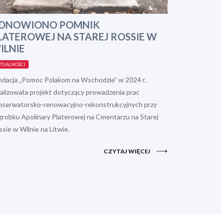
DNOWIONO POMNIK
LATEROWEJ NA STAREJ ROSSIE W
ILNIE
TUALNOŚCI
ndacja „Pomoc Polakom na Wschodzie” w 2024 r.
ealizowała projekt dotyczący prowadzenia prac
nserwatorsko-renowacyjno-rekonstrukcyjnych przy
grobku Apolinary Platerowej na Cmentarzu na Starej
sie w Wilnie na Litwie.
CZYTAJ WIĘCEJ