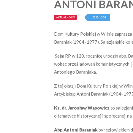
ANTONI BARA
AKTUALNOŚCI
2023-10-02
Dom Kultury Polskiej w Wilnie zaprasza
Baraniak (1904–1977). Salezjańskie kole
Sejm RP w 120. rocznicę urodzin abp. Ba
wobec prześladowań komunistycznych, 
Antoniego Baraniaka.
Z tej okazji Dom Kultury Polskiej w Wil
Arcybiskup Antoni Baraniak (1904–1977).
Ks. dr. Jarosław Wąsowicz
to salezjan
o tematyce historycznej i społecznej, n
Abp Antoni Baraniak
był człowiekiem 