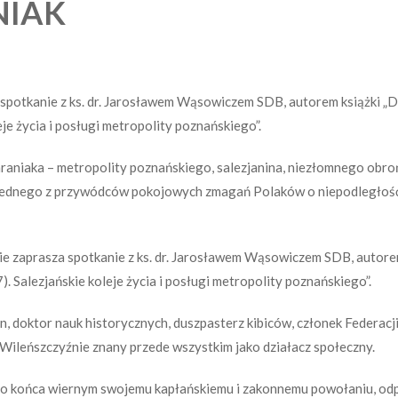
NIAK
 spotkanie z ks. dr. Jarosławem Wąsowiczem SDB, autorem książki „D
je życia i posługi metropolity poznańskiego”.
raniaka – metropolity poznańskiego, salezjanina, niezłomnego obrońc
jednego z przywódców pokojowych zmagań Polaków o niepodległość 
nie zaprasza spotkanie z ks. dr. Jarosławem Wąsowiczem SDB, autore
 Salezjańskie koleje życia i posługi metropolity poznańskiego”.
in, doktor nauk historycznych, duszpasterz kibiców, członek Federacj
a Wileńszczyźnie znany przede wszystkim jako działacz społeczny.
do końca wiernym swojemu kapłańskiemu i zakonnemu powołaniu, od