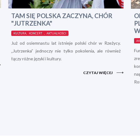
TAM SIĘ POLSKA ZACZYNA, CHÓR
O
"JUTRZENKA"
P
W
KULTURA, KONCERT , AKTUALNOŚCI
AK
Już od osiemnastu lat istnieje polski chór w Rzeżycy.
Fu
„Jutrzenka” jednoczy nie tylko pokolenia, ale również
zr
łączy różne języki i kultury.
ko
CZYTAJ WIĘCEJ
na
Ros