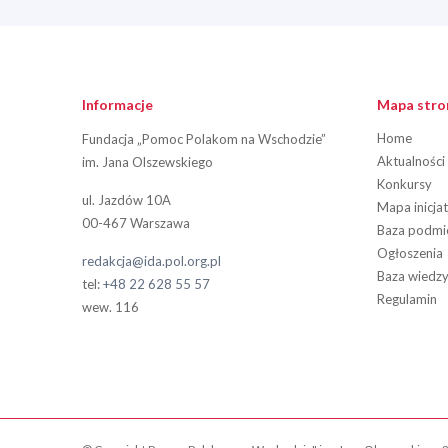
Informacje
Mapa stro
Home
Fundacja „Pomoc Polakom na Wschodzie”
Aktualności
im. Jana Olszewskiego
Konkursy
ul. Jazdów 10A
Mapa inicja
00-467 Warszawa
Baza podm
Ogłoszenia
redakcja@ida.pol.org.pl
Baza wiedz
tel:
+48 22 628 55 57
Regulamin
wew. 116