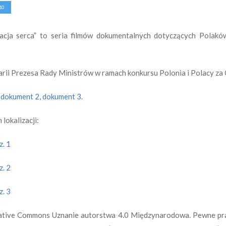
10
acja serca” to seria filmów dokumentalnych dotyczących Polakó
rii Prezesa Rady Ministrów w ramach konkursu Polonia i Polacy za
,
dokument 2
,
dokument 3
.
 lokalizacji:
z. 1
z. 2
z. 3
Creative Commons Uznanie autorstwa 4.0 Międzynarodowa. Pewne p