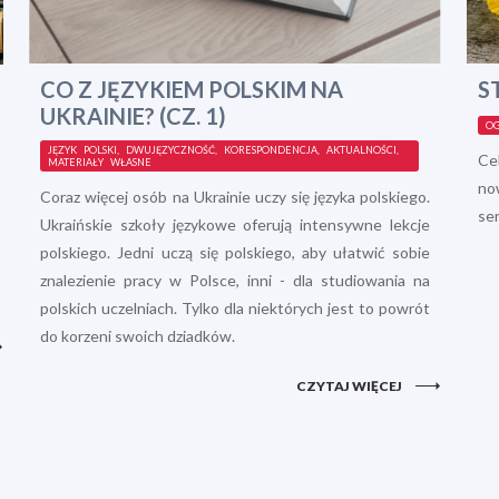
CO Z JĘZYKIEM POLSKIM NA
S
UKRAINIE? (CZ. 1)
OG
JĘZYK POLSKI, DWUJĘZYCZNOŚĆ, KORESPONDENCJA, AKTUALNOŚCI,
Ce
MATERIAŁY WŁASNE
no
Coraz więcej osób na Ukrainie uczy się języka polskiego.
ser
Ukraińskie szkoły językowe oferują intensywne lekcje
polskiego. Jedni uczą się polskiego, aby ułatwić sobie
znalezienie pracy w Polsce, inni - dla studiowania na
polskich uczelniach. Tylko dla niektórych jest to powrót
do korzeni swoich dziadków.
CZYTAJ WIĘCEJ