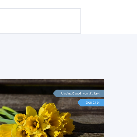
Ukraina, Obwód lwowski, Stryj
2018-03-14