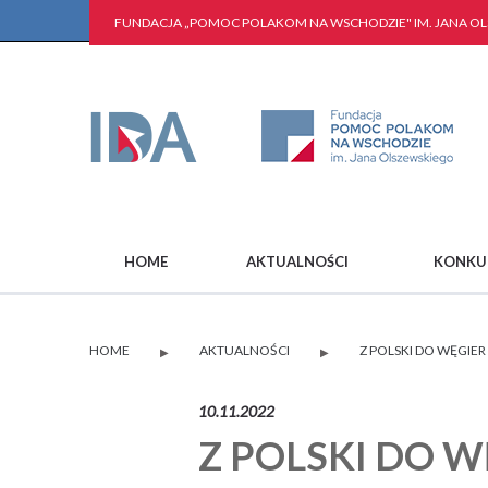
FUNDACJA „POMOC POLAKOM NA WSCHODZIE" IM. JANA O
HOME
AKTUALNOŚCI
KONKU
HOME
AKTUALNOŚCI
Z POLSKI DO WĘGIER
▶
▶
10.11.2022
Z POLSKI DO W