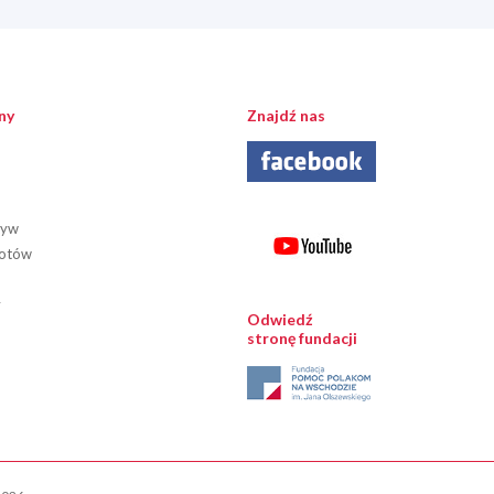
ny
Znajdź nas
tyw
iotów
y
Odwiedź
stronę fundacji