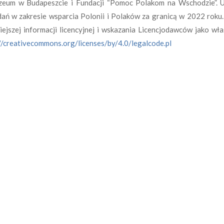
zeum w Budapeszcie i Fundacji “Pomoc Polakom na Wschodzie”. U
ań w zakresie wsparcia Polonii i Polaków za granicą w 2022 roku
jszej informacji licencyjnej i wskazania Licencjodawców jako wła
//creativecommons.org/licenses/by/4.0/legalcode.pl