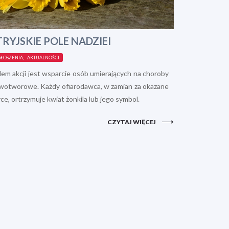
TRYJSKIE POLE NADZIEI
ŁOSZENIA, AKTUALNOŚCI
lem akcji jest wsparcie osób umierających na choroby
wotworowe. Każdy ofiarodawca, w zamian za okazane
ce, ortrzymuje kwiat żonkila lub jego symbol.
CZYTAJ WIĘCEJ