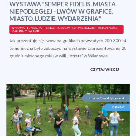
WYSTAWA "SEMPER FIDELIS. MIASTA
NIEPODLEGŁEJ - LWÓW W GRAFICE.
MIASTO. LUDZIE. WYDARZENIA."
WYSTAWA, FUNDACJA "POMOC POLAKOM NA WSCHODZIE", AKTUALNOŚCI,
MATERIAŁY WŁASNE
Jak prezentuje się Lwów na grafikach powstałych 200-300 lat
temu można było zobaczyć na wystawie zaprezentowanej 28
grudnia minionego roku w willi „Intrata” w Wilanowie.
CZYTAJ WIĘCEJ
Ukraina, Obwód żytomierski
2018-08-06