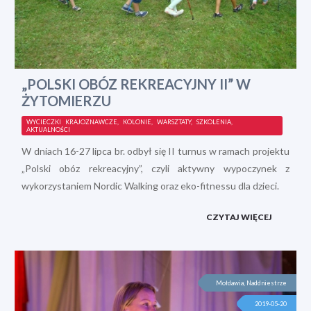
„POLSKI OBÓZ REKREACYJNY II” W
ŻYTOMIERZU
WYCIECZKI KRAJOZNAWCZE, KOLONIE, WARSZTATY, SZKOLENIA,
AKTUALNOŚCI
W dniach 16-27 lipca br. odbył się II turnus w ramach projektu
„Polski obóz rekreacyjny”, czyli aktywny wypoczynek z
wykorzystaniem Nordic Walking oraz eko-fitnessu dla dzieci.
CZYTAJ WIĘCEJ
Mołdawia, Naddniestrze
2019-05-20