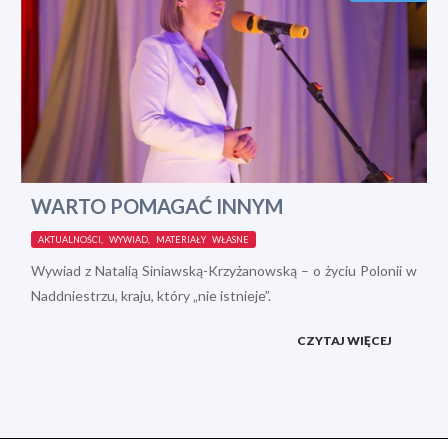
WARTO POMAGAĆ INNYM
AKTUALNOŚCI, WYWIAD, MATERIAŁY WŁASNE
Wywiad z Natalią Siniawską-Krzyżanowską – o życiu Polonii w
Naddniestrzu, kraju, który „nie istnieje”.
CZYTAJ WIĘCEJ