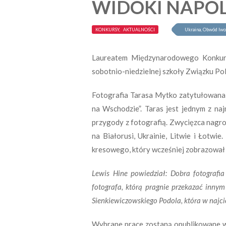
WIDOKI NAPO
KONKURSY, AKTUALNOŚCI
Ukraina, Obwód lw
Laureatem Międzynarodowego Konkursu
sobotnio-niedzielnej szkoły Związku Po
Fotografia Tarasa Mytko zatytułowana
na Wschodzie”. Taras jest jednym z naj
przygody z fotografią. Zwycięzca nagro
na Białorusi, Ukrainie, Litwie i Łotw
kresowego, który wcześniej zobrazował
Lewis Hine powiedział: Dobra fotografia
fotografa, którą pragnie przekazać inny
Sienkiewiczowskiego Podola, która w najci
Wybrane prace zostaną opublikowane