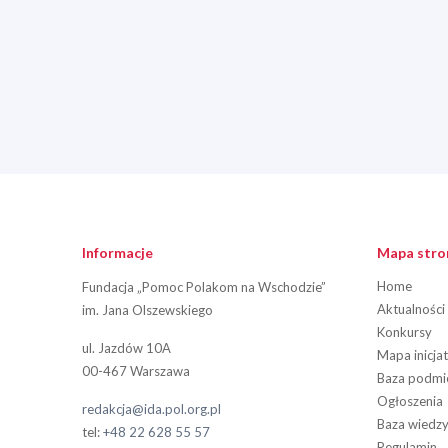
Informacje
Mapa stro
Home
Fundacja „Pomoc Polakom na Wschodzie”
Aktualności
im. Jana Olszewskiego
Konkursy
ul. Jazdów 10A
Mapa inicja
00-467 Warszawa
Baza podm
Ogłoszenia
redakcja@ida.pol.org.pl
Baza wiedz
tel:
+48 22 628 55 57
Regulamin