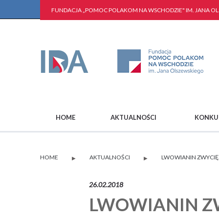
FUNDACJA „POMOC POLAKOM NA WSCHODZIE" IM. JANA O
HOME
AKTUALNOŚCI
KONKU
HOME
AKTUALNOŚCI
LWOWIANIN ZWYCIĘ
▶
▶
26.02.2018
LWOWIANIN Z