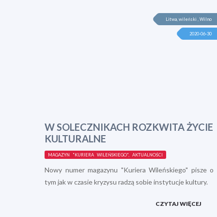
Litwa, wileński , Wilno
2020-06-30
W SOLECZNIKACH ROZKWITA ŻYCIE
KULTURALNE
MAGAZYN "KURIERA WILEŃSKIEGO", AKTUALNOŚCI
Nowy numer magazynu "Kuriera Wileńskiego" pisze o
tym jak w czasie kryzysu radzą sobie instytucje kultury.
CZYTAJ WIĘCEJ