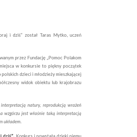
aj i dziś” został Taras Mytko, uczeń
zowanym przez Fundację „Pomoc Polakom
miejsca w konkursie to piękny początek
olskich dzieci i młodzieży mieszkającej
półczesny widok obiektu lub krajobrazu
interpretacją natury, reprodukcją wrażeń
a wzgórzu jest właśnie taką interpretacją
nym układem
.
 dziś”.
Konkurs i powstała dzięki niemu