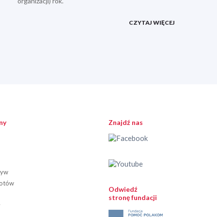
organizacji) rok.
CZYTAJ WIĘCEJ
ny
Znajdź nas
tyw
iotów
Odwiedź
stronę fundacji
y