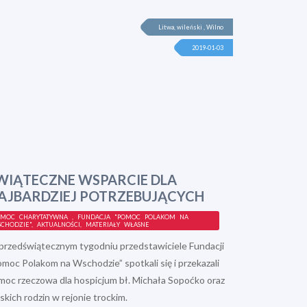
Litwa, wileński , Wilno
2019-01-03
WIĄTECZNE WSPARCIE DLA
AJBARDZIEJ POTRZEBUJĄCYCH
MOC CHARYTATYWNA , FUNDACJA "POMOC POLAKOM NA
CHODZIE", AKTUALNOŚCI, MATERIAŁY WŁASNE
przedświątecznym tygodniu przedstawiciele Fundacji
moc Polakom na Wschodzie” spotkali się i przekazali
moc rzeczowa dla hospicjum bł. Michała Sopoćko oraz
skich rodzin w rejonie trockim.