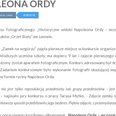
LEONA ORDY
owski, Lwów
2018-02-26
 Fotograficznego „Historyczne widoki Napoleona Ordy - wczor
laków „Orzeł Biały” we Lwowie.
 „Zamek na wzgórzu” zajęła pierwsze miejsce w konkursie organi
młodszych uczniów szkoły, ma dopiero 9 lat i zajęcie pierwszego 
dzony został aparatem fotograficznym. Konkurs adresowany był do p
ie. Zadaniem konkursowym było wykonanie fotografii ukazującej ws
 w formie ryciny Napoleon Orda.
 nie jest tylko reprodukcją przedmiotu lub grupy przedmiotów - jest 
m
- napisało jury konkursu o pracy Tarasa Mytko
. - Zdjęcie zamku n
ekawszy sposób przedstawiło jego bezkres. Piękne zdjęcie, z przemyśla
 w opracowaniu książkowo-albumowym
„Napoleon Orda – wczoraj i