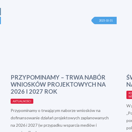
2025-10-31
PRZYPOMINAMY – TRWA NABÓR
Ś
WNIOSKÓW PROJEKTOWYCH NA
N
2026 I 2027 ROK
PO
WS
AKTUALNOŚCI
W 
Przypominamy o trwającym naborze wniosków na
„Po
dofinansowanie działań projektowych zaplanowanych
po
na 2026 i 2027 (w przypadku wsparcia mediów i
pol