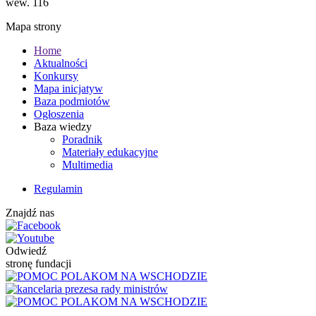
wew. 116
Mapa strony
Home
Aktualności
Konkursy
Mapa inicjatyw
Baza podmiotów
Ogłoszenia
Baza wiedzy
Poradnik
Materiały edukacyjne
Multimedia
Regulamin
Znajdź nas
Odwiedź
stronę fundacji