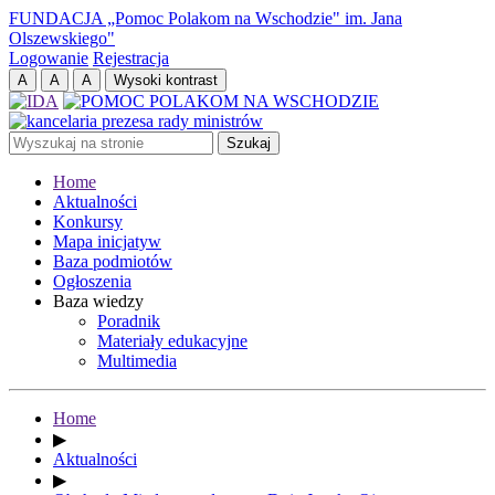
FUNDACJA „Pomoc Polakom na Wschodzie" im. Jana
Olszewskiego"
Logowanie
Rejestracja
Home
Aktualności
Konkursy
Mapa inicjatyw
Baza podmiotów
Ogłoszenia
Baza wiedzy
Poradnik
Materiały edukacyjne
Multimedia
Home
▶
Aktualności
▶