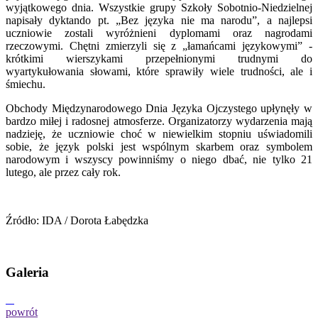
wyjątkowego dnia. Wszystkie grupy Szkoły Sobotnio-Niedzielnej
napisały dyktando pt. „Bez języka nie ma narodu”, a najlepsi
uczniowie zostali wyróżnieni dyplomami oraz nagrodami
rzeczowymi. Chętni zmierzyli się z „łamańcami językowymi” -
krótkimi wierszykami przepełnionymi trudnymi do
wyartykułowania słowami, które sprawiły wiele trudności, ale i
śmiechu.
Obchody Międzynarodowego Dnia Języka Ojczystego upłynęły w
bardzo miłej i radosnej atmosferze. Organizatorzy wydarzenia mają
nadzieję, że uczniowie choć w niewielkim stopniu uświadomili
sobie, że język polski jest wspólnym skarbem oraz symbolem
narodowym i wszyscy powinniśmy o niego dbać, nie tylko 21
lutego, ale przez cały rok.
Źródło: IDA / Dorota Łabędzka
Galeria
powrót