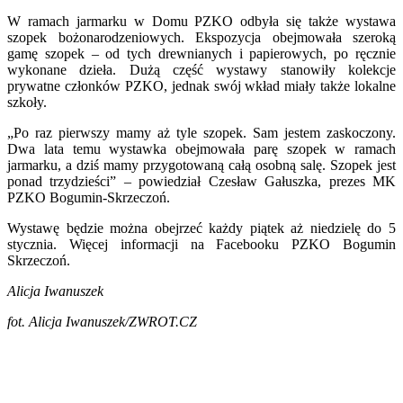
W ramach jarmarku w Domu PZKO odbyła się także wystawa
szopek bożonarodzeniowych. Ekspozycja obejmowała szeroką
gamę szopek – od tych drewnianych i papierowych, po ręcznie
wykonane dzieła. Dużą część wystawy stanowiły kolekcje
prywatne członków PZKO, jednak swój wkład miały także lokalne
szkoły.
„Po raz pierwszy mamy aż tyle szopek. Sam jestem zaskoczony.
Dwa lata temu wystawka obejmowała parę szopek w ramach
jarmarku, a dziś mamy przygotowaną całą osobną salę. Szopek jest
ponad trzydzieści” – powiedział Czesław Gałuszka, prezes MK
PZKO Bogumin-Skrzeczoń.
Wystawę będzie można obejrzeć każdy piątek aż niedzielę do 5
stycznia. Więcej informacji na Facebooku PZKO Bogumin
Skrzeczoń.
Alicja Iwanuszek
fot.
Alicja Iwanuszek/ZWROT.CZ