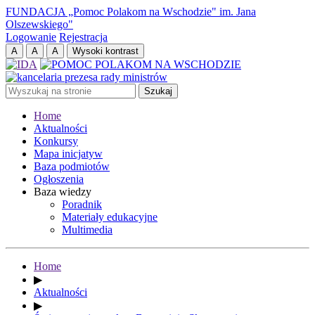
FUNDACJA „Pomoc Polakom na Wschodzie" im. Jana
Olszewskiego"
Logowanie
Rejestracja
Home
Aktualności
Konkursy
Mapa inicjatyw
Baza podmiotów
Ogłoszenia
Baza wiedzy
Poradnik
Materiały edukacyjne
Multimedia
Home
▶
Aktualności
▶