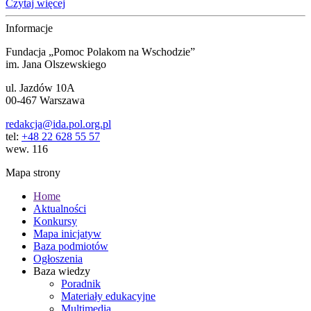
Czytaj więcej
Informacje
Fundacja „Pomoc Polakom na Wschodzie”
im. Jana Olszewskiego
ul. Jazdów 10A
00-467 Warszawa
redakcja@ida.pol.org.pl
tel:
+48 22 628 55 57
wew. 116
Mapa strony
Home
Aktualności
Konkursy
Mapa inicjatyw
Baza podmiotów
Ogłoszenia
Baza wiedzy
Poradnik
Materiały edukacyjne
Multimedia