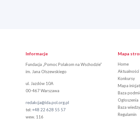
Informacje
Mapa stro
Home
Fundacja „Pomoc Polakom na Wschodzie”
Aktualności
im. Jana Olszewskiego
Konkursy
ul. Jazdów 10A
Mapa inicja
00-467 Warszawa
Baza podm
Ogłoszenia
redakcja@ida.pol.org.pl
Baza wiedz
tel:
+48 22 628 55 57
Regulamin
wew. 116