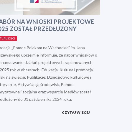
ABÓR NA WNIOSKI PROJEKTOWE
025 ZOSTAŁ PRZEDŁUŻONY
TUALNOŚCI
ndacja „Pomoc Polakom na Wschodzie” im. Jana
szewskiego uprzejmie informuje, że nabór wniosków o
finansowanie działań projektowych zaplanowanych
2025 rok w obszarach: Edukacja, Kultura i promocja
ski na świecie, Publikacje, Dziedzictwo kulturowe i
storyczne, Aktywizacja środowisk, Pomoc
arytatywna i socjalna oraz wsparcie Mediów został
zedłużony do 31 października 2024 roku.
CZYTAJ WIĘCEJ