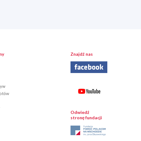
ny
Znajdź nas
tyw
iotów
y
Odwiedź
stronę fundacji