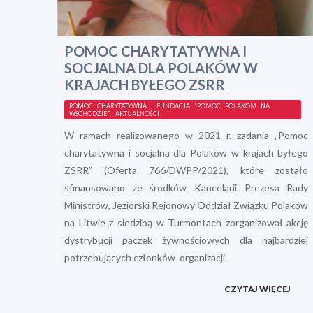
POMOC CHARYTATYWNA I
SOCJALNA DLA POLAKÓW W
KRAJACH BYŁEGO ZSRR
POMOC CHARYTATYWNA , FUNDACJA "POMOC POLAKOM NA
WSCHODZIE", AKTUALNOŚCI
W ramach realizowanego w 2021 r. zadania „Pomoc
charytatywna i socjalna dla Polaków w krajach byłego
ZSRR” (Oferta 766/DWPP/2021), które zostało
sfinansowano ze środków Kancelarii Prezesa Rady
Ministrów, Jeziorski Rejonowy Oddział Związku Polaków
na Litwie z siedzibą w Turmontach zorganizował akcję
dystrybucji paczek żywnościowych dla najbardziej
potrzebujących członków organizacji.
CZYTAJ WIĘCEJ