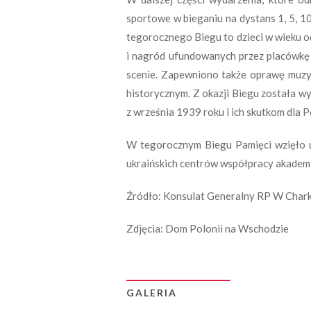
sportowe w bieganiu na dystans 1, 5, 10
tegorocznego Biegu to dzieci w wieku o
i nagród ufundowanych przez placówkę 
scenie. Zapewniono także oprawę muzy
historycznym. Z okazji Biegu została
z września 1939 roku i ich skutkom dla Po
W tegorocznym Biegu Pamięci wzięło ud
ukraińskich centrów współpracy akademi
Źródło: Konsulat Generalny RP W Char
Zdjęcia: Dom Polonii na Wschodzie
GALERIA