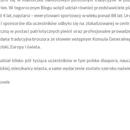
 km. W tegorocznym Biegu wzięli udział również przedstawiciele pla
d 4 lat, najstarsi – emerytowani sportowcy w wieku ponad 88 lat. U
i sponsorów dla uczestników odbyło się na zlokalizowanej w cen
czną w postaci patriotycznych pieśni oraz profesjonalne prowadz
 wydana tradycyjna broszura ze słowem wstępnym Konsula Generaln
lski, Europy i świata.
ział blisko pół tysiąca uczestników w tym polska diaspora, nauc
ckiej, mieszkańcy miasta, a samo wydarzenie zostało szeroko naświ
kowie