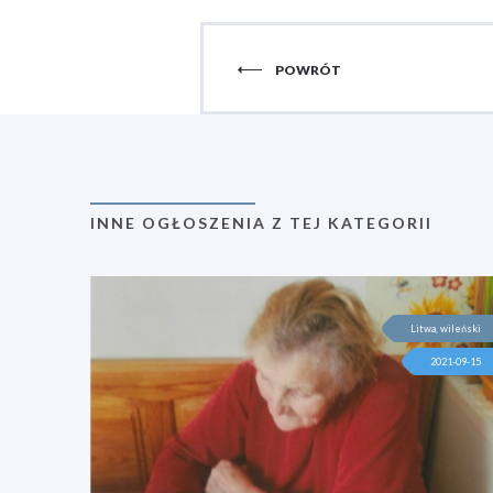
POWRÓT
INNE OGŁOSZENIA Z TEJ KATEGORII
Litwa, wileński
2021-09-15