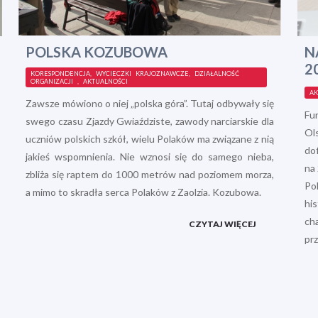
POLSKA KOZUBOWA
N
2
KORESPONDENCJA, WYCIECZKI KRAJOZNAWCZE, DZIAŁALNOŚĆ
ORGANIZACJI , AKTUALNOŚCI
AK
Zawsze mówiono o niej „polska góra”. Tutaj odbywały się
Fu
swego czasu Zjazdy Gwiaździste, zawody narciarskie dla
Ol
uczniów polskich szkół, wielu Polaków ma związane z nią
do
jakieś wspomnienia. Nie wznosi się do samego nieba,
na 
zbliża się raptem do 1000 metrów nad poziomem morza,
Pol
a mimo to skradła serca Polaków z Zaolzia. Kozubowa.
hi
ch
CZYTAJ WIĘCEJ
pr