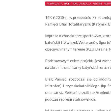
AKTYWIZACJA, SPORT, POPULARYZACJA HISTORII, AKTU
16.09.2018 r., w przededniu 79 rocznic
Pamięci Ofiar Totalitaryzmu (Katyński 
Impreza o charakterze sportowym, której
katyński) i „Związek Weteranów Sportu” 
obecnych na tym terenie (PZU Ukraina, N
Podstawowym celem projektu jest zachow
na Ukrainie cmentarzy katyńskich oraz 
Bieg Pamięci rozpoczął się od modlit
Mitrofan) i rzymskokatolickiego (bp S
cmentarza. Zebrani uczcili także min
podczas represji stalinowskich.
W dalszej części wydarzenia, które 