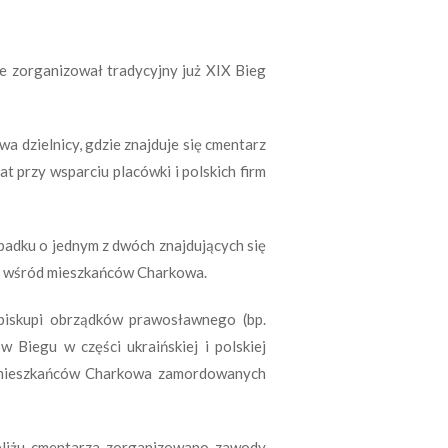
e zorganizował tradycyjny już XIX Bieg
a dzielnicy, gdzie znajduje się cmentarz
t przy wsparciu placówki i polskich firm
padku o jednym z dwóch znajdujących się
iej wśród mieszkańców Charkowa.
 biskupi obrządków prawosławnego (bp.
 Biegu w części ukraińskiej i polskiej
 i mieszkańców Charkowa zamordowanych
bliżu cmentarza zorganizowano zawody