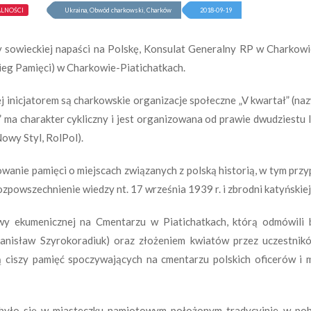
ALNOŚCI
Ukraina, Obwód charkowski, Charków
2018-09-19
y sowieckiej napaści na Polskę, Konsulat Generalny RP w Charkowi
Bieg Pamięci) w Charkowie-Piatichatkach.
 inicjatorem są charkowskie organizacje społeczne „V kwartał” (nazw
ma charakter cykliczny i jest organizowana od prawie dwudziestu la
owy Styl, RolPol).
anie pamięci o miejscach związanych z polską historią, w tym przy
rozpowszechnienie wiedzy nt. 17 września 1939 r. i zbrodni katyńsk
wy ekumenicznej na Cmentarzu w Piatichatkach, którą odmówili
tanisław Szyrokoradiuk) oraz złożeniem kwiatów przez uczestników
utą ciszy pamięć spoczywających na cmentarzu polskich oficerów
odbyło się w miasteczku namiotowym położonym tradycyjnie w po