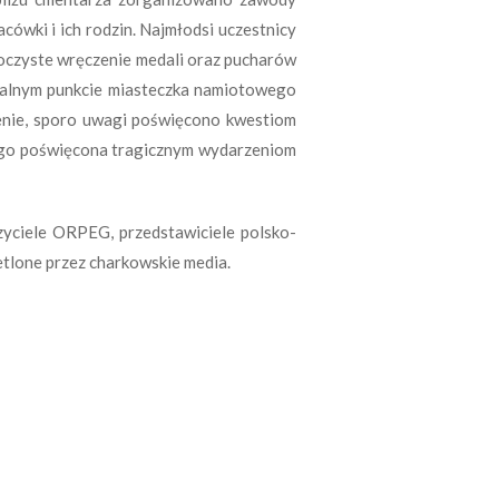
cówki i ich rodzin. Najmłodsi uczestnicy
roczyste wręczenie medali oraz pucharów
tralnym punkcie miasteczka namiotowego
enie, sporo uwagi poświęcono kwestiom
ego poświęcona tragicznym wydarzeniom
zyciele ORPEG, przedstawiciele polsko-
etlone przez charkowskie media.