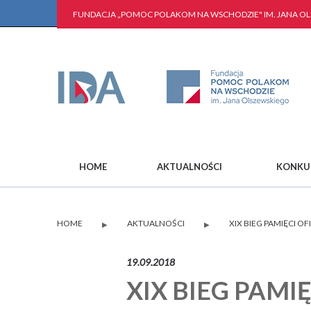
FUNDACJA „POMOC POLAKOM NA WSCHODZIE" IM. JANA O
HOME
AKTUALNOŚCI
KONKU
HOME
AKTUALNOŚCI
XIX BIEG PAMIĘCI O
▶
▶
19.09.2018
XIX BIEG PAMI