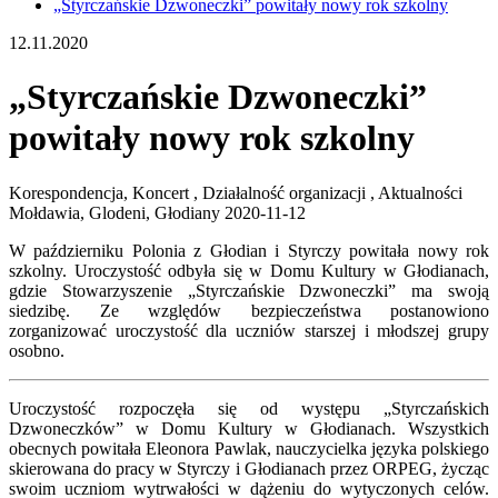
„Styrczańskie Dzwoneczki” powitały nowy rok szkolny
12.11.2020
„Styrczańskie Dzwoneczki”
powitały nowy rok szkolny
Korespondencja, Koncert , Działalność organizacji , Aktualności
Mołdawia, Glodeni, Głodiany
2020-11-12
W październiku Polonia z Głodian i Styrczy powitała nowy rok
szkolny. Uroczystość odbyła się w Domu Kultury w Głodianach,
gdzie Stowarzyszenie „Styrczańskie Dzwoneczki” ma swoją
siedzibę. Ze względów bezpieczeństwa postanowiono
zorganizować uroczystość dla uczniów starszej i młodszej grupy
osobno.
Uroczystość rozpoczęła się od występu „Styrczańskich
Dzwoneczków” w Domu Kultury w Głodianach. Wszystkich
obecnych powitała Eleonora Pawlak, nauczycielka języka polskiego
skierowana do pracy w Styrczy i Głodianach przez ORPEG, życząc
swoim uczniom wytrwałości w dążeniu do wytyczonych celów.