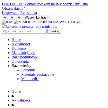
FUNDACJA „Pomoc Polakom na Wschodzie" im. Jana
Olszewskiego"
Logowanie
Rejestracja
Home
Aktualności
Konkursy
Mapa inicjatyw
Baza podmiotów
Ogłoszenia
Baza wiedzy
Poradnik
Materiały edukacyjne
Multimedia
Home
▶
Aktualności
▶