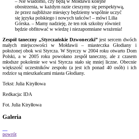
– Nie wiadomo, czy będą w Mołdawii kolejne
obostrzenia, w każdym razie cieszymy się perspektywą,
że przez najbliższe miesięcy będziemy wspólnie uczyć
się języka polskiego i nowych tańców! – mówi Lilia
Górska. – Mamy nadzieję, że ten rok szkolny również
będzie obfitować w wiedzę i niezapomniane wrażenia!
Zespół taneczny „Styrczańskie Dzwoneczki”
jest sercem dwóch
małych miejscowości w Mołdawii – miasteczka Głodiany i
położonej obok wsi Styrcza. W Styrczy w 2004 roku otwarto Dom
Polski, a w 2005 roku powołano zespół taneczny, ale z czasem
młodsze pokolenie we wsi Styrcza stało się mniej liczne. Obecnie
większość uczestników zespołu (a jest ich ponad 40 osób) i ich
rodzice są mieszkańcami miasta Głodiany.
Tekst: Julia Kiryłłowa
Redkacja: IDA
Fot. Julia Kiryłłowa
Galeria
powrót