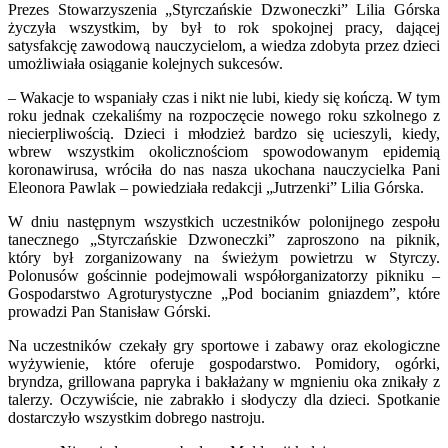
Prezes Stowarzyszenia „Styrczańskie Dzwoneczki” Lilia Górska
życzyła wszystkim, by był to rok spokojnej pracy, dającej
satysfakcję zawodową nauczycielom, a wiedza zdobyta przez dzieci
umożliwiała osiąganie kolejnych sukcesów.
– Wakacje to wspaniały czas i nikt nie lubi, kiedy się kończą. W tym
roku jednak czekaliśmy na rozpoczęcie nowego roku szkolnego z
niecierpliwością. Dzieci i młodzież bardzo się ucieszyli, kiedy,
wbrew wszystkim okolicznościom spowodowanym epidemią
koronawirusa, wróciła do nas nasza ukochana nauczycielka Pani
Eleonora Pawlak – powiedziała redakcji „Jutrzenki” Lilia Górska.
W dniu następnym wszystkich uczestników polonijnego zespołu
tanecznego „Styrczańskie Dzwoneczki” zaproszono na piknik,
który był zorganizowany na świeżym powietrzu w Styrczy.
Polonusów gościnnie podejmowali współorganizatorzy pikniku –
Gospodarstwo Agroturystyczne „Pod bocianim gniazdem”, które
prowadzi Pan Stanisław Górski.
Na uczestników czekały gry sportowe i zabawy oraz ekologiczne
wyżywienie, które oferuje gospodarstwo. Pomidory, ogórki,
bryndza, grillowana papryka i bakłażany w mgnieniu oka znikały z
talerzy. Oczywiście, nie zabrakło i słodyczy dla dzieci. Spotkanie
dostarczyło wszystkim dobrego nastroju.